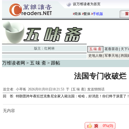
设万维读者为首页
首
简体
繁体
手机版
版主：
红树林
五 味 斋
茗香茶语
天下
史地人物
军事天地
跨国
万维读者网
>
五 味 斋
> 跟帖
法国专门收破烂
送交者:
小琴爸
2026月01月01日18:21:53 于 [五 味 斋]
发送悄悄话
回 答:
特朗普跨年夜狂怼克鲁尼全家入籍法国：哈哈，好消息！你们终于滚蛋了
无内容
0%(0)