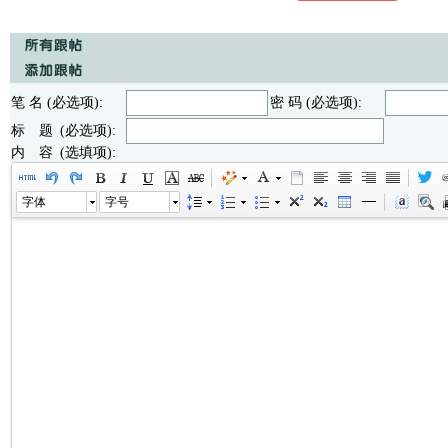
笔 名 (必选项):
密 码 (必选项):
标 题 (必选项):
内 容 (选填项):
字体
字号