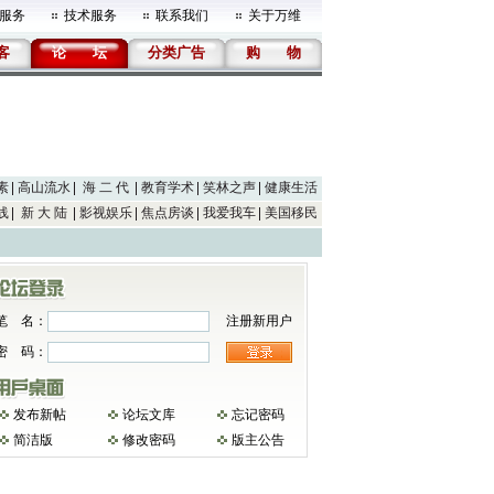
服务
技术服务
联系我们
关于万维
客
论
坛
分类广告
购
物
素
高山流水
海 二 代
教育学术
笑林之声
健康生活
线
新 大 陆
影视娱乐
焦点房谈
我爱我车
美国移民
笔 名：
注册新用户
密 码：
发布新帖
论坛文库
忘记密码
简洁版
修改密码
版主公告