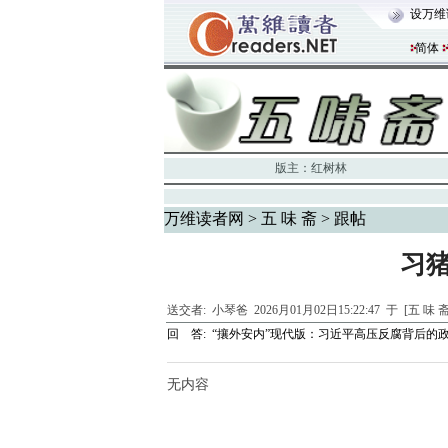
设万维
简体
版主：
红树林
万维读者网
>
五 味 斋
> 跟帖
习
送交者:
小琴爸
2026月01月02日15:22:47 于 [五 味 
回 答:
“攘外安内”现代版：习近平高压反腐背后的
无内容