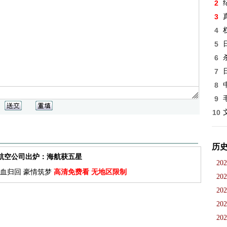
2
3
4
5
6
7
8
9
10
历
佳航空公司出炉：海航获五星
202
血归回 豪情筑梦
高清免费看 无地区限制
202
202
202
202