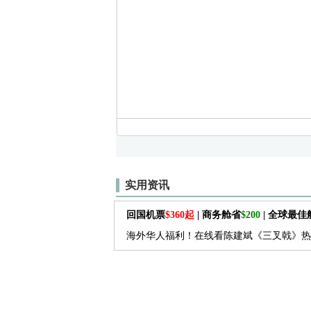
实用资讯
回国机票
$360起
| 商务舱省
$200
| 全球最
海外华人福利！在线看陈建斌《三叉戟》热