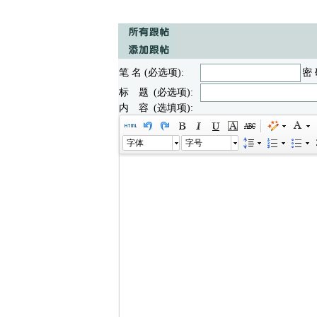
笔 名 (必选项):
密 
标 题 (必选项):
内 容 (选填项):
字体
字号