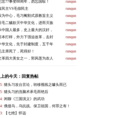
纪念77事变88周年，勿忘国耻！
runqun
真民主VS毛假民主
runqun
权为中心，毛习阉割式原教旨主义
runqun
日毛二贼欲灭中华文化，进而灭族
runqun
杀中国人最多，史上最大的汉奸，
runqun
日本打样，外力下强迫改革，去封
runqun
中华文化，先于封建制度，五千年
runqun
毛主席死了，死得好！
runqun
文革四大美女之一，郭风莲为农人
runqun
史上的今天：回复热帖
5:
猪头习攻台言论，转移视线之噱头而已
5:
猪头习的洗脑术承毛而绝后
4:
闲聊《三国演义》的武功
4:
俄侵乌，乌抗战。保卫祖国，何罪之有！
3:
【七绝】怀远