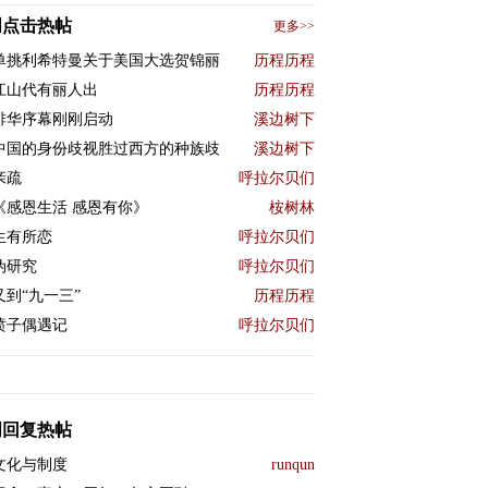
周点击热帖
更多>>
单挑利希特曼关于美国大选贺锦丽
历程历程
江山代有丽人出
历程历程
排华序幕刚刚启动
溪边树下
中国的身份歧视胜过西方的种族歧
溪边树下
亲疏
呼拉尔贝们
《感恩生活 感恩有你》
桉树林
生有所恋
呼拉尔贝们
伪研究
呼拉尔贝们
又到“九一三”
历程历程
喷子偶遇记
呼拉尔贝们
周回复热帖
文化与制度
runqun