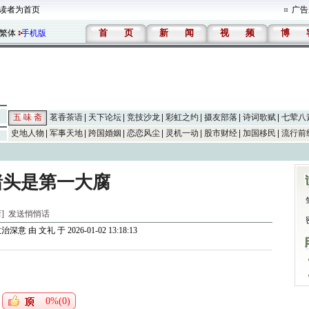
读者为首页
广告
首
页
新
闻
视
频
博
繁体
手机版
五 味 斋
茗香茶语
天下论坛
竞技沙龙
彩虹之约
摄友部落
诗词歌赋
七荤八
史地人物
军事天地
跨国婚姻
恋恋风尘
灵机一动
股市财经
加国移民
流行前
猪头是第一大腐
斋]
发送悄悄话
政治深意
由
文礼
于 2026-01-02 13:18:13
0%(0)