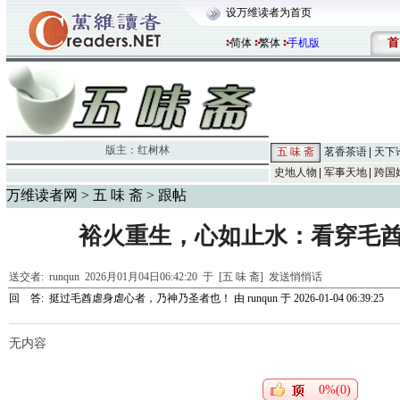
设万维读者为首页
首
简体
繁体
手机版
版主：
红树林
五 味 斋
茗香茶语
天下
史地人物
军事天地
跨国
万维读者网
>
五 味 斋
> 跟帖
裕火重生，心如止水：看穿毛
送交者:
runqun
2026月01月04日06:42:20 于 [五 味 斋]
发送悄悄话
回 答:
挺过毛酋虐身虐心者，乃神乃圣者也！
由
runqun
于 2026-01-04 06:39:25
无内容
0%(0)