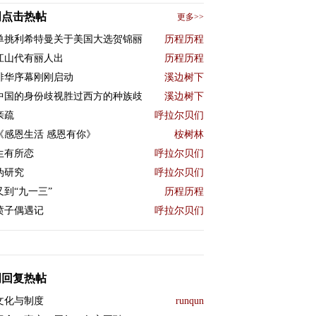
周点击热帖
更多>>
单挑利希特曼关于美国大选贺锦丽
历程历程
江山代有丽人出
历程历程
排华序幕刚刚启动
溪边树下
中国的身份歧视胜过西方的种族歧
溪边树下
亲疏
呼拉尔贝们
《感恩生活 感恩有你》
桉树林
生有所恋
呼拉尔贝们
伪研究
呼拉尔贝们
又到“九一三”
历程历程
喷子偶遇记
呼拉尔贝们
周回复热帖
文化与制度
runqun