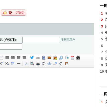
一
0%(0)
1
2
3
4
5
码 (必选项):
注册新用户
6
7
8
9
10
一
1