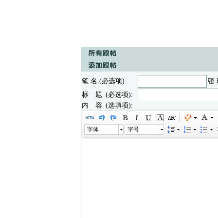
笔 名 (必选项):
密 
标 题 (必选项):
内 容 (选填项):
字体
字号