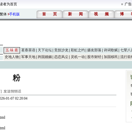
读者为首页
广告
首
页
新
闻
视
频
博
繁体
手机版
五 味 斋
茗香茶语
天下论坛
竞技沙龙
彩虹之约
摄友部落
诗词歌赋
七荤八
史地人物
军事天地
跨国婚姻
恋恋风尘
灵机一动
股市财经
加国移民
流行前
粉
斋]
发送悄悄话
26-01-07 02:20:04
html
tml