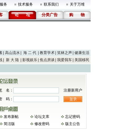
服务
技术服务
联系我们
关于万维
客
论
坛
分类广告
购
物
素
高山流水
海 二 代
教育学术
笑林之声
健康生活
线
新 大 陆
影视娱乐
焦点房谈
我爱我车
美国移民
笔 名：
注册新用户
密 码：
发布新帖
论坛文库
忘记密码
简洁版
修改密码
版主公告