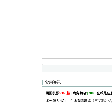
实用资讯
回国机票
$360起
| 商务舱省
$200
| 全球最
海外华人福利！在线看陈建斌《三叉戟》热