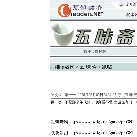
设万维
简体
版主：
红树林
万维读者网
>
五 味 斋
> 跟帖
送交者:
李一一
2026月03月05日23:31:07 于 [五 味 
回 答:
不是那个年代的，你真看不懂
由
芨芨草
于 20
紅蜘蛛粉 https://www.tw9g.com/goods/pro380.
夜夜新娘 https://www.tw9g.com/goods/pro381.h