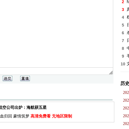
2
3
4
5
6
7
8
9
10
历
202
202
佳航空公司出炉：海航获五星
202
202
血归回 豪情筑梦
高清免费看 无地区限制
202