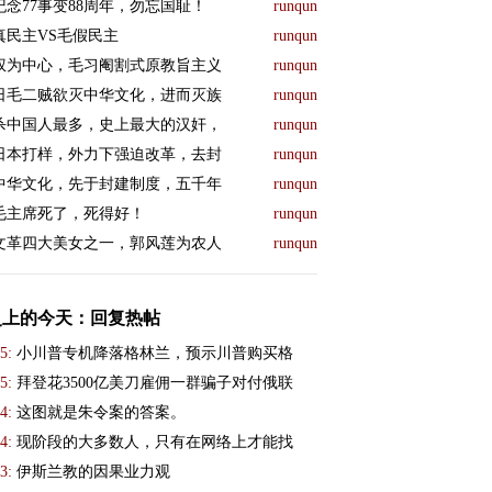
纪念77事变88周年，勿忘国耻！
runqun
真民主VS毛假民主
runqun
权为中心，毛习阉割式原教旨主义
runqun
日毛二贼欲灭中华文化，进而灭族
runqun
杀中国人最多，史上最大的汉奸，
runqun
日本打样，外力下强迫改革，去封
runqun
中华文化，先于封建制度，五千年
runqun
毛主席死了，死得好！
runqun
文革四大美女之一，郭风莲为农人
runqun
史上的今天：回复热帖
5:
小川普专机降落格林兰，预示川普购买格
5:
拜登花3500亿美刀雇佣一群骗子对付俄联
4:
这图就是朱令案的答案。
4:
现阶段的大多数人，只有在网络上才能找
3:
伊斯兰教的因果业力观