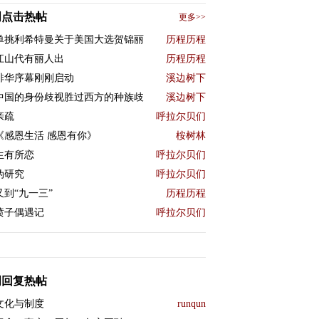
周点击热帖
更多>>
单挑利希特曼关于美国大选贺锦丽
历程历程
江山代有丽人出
历程历程
排华序幕刚刚启动
溪边树下
中国的身份歧视胜过西方的种族歧
溪边树下
亲疏
呼拉尔贝们
《感恩生活 感恩有你》
桉树林
生有所恋
呼拉尔贝们
伪研究
呼拉尔贝们
又到“九一三”
历程历程
喷子偶遇记
呼拉尔贝们
周回复热帖
文化与制度
runqun