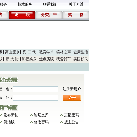
服务
技术服务
联系我们
关于万维
客
论
坛
分类广告
购
物
素
高山流水
海 二 代
教育学术
笑林之声
健康生活
线
新 大 陆
影视娱乐
焦点房谈
我爱我车
美国移民
笔 名：
注册新用户
密 码：
发布新帖
论坛文库
忘记密码
简洁版
修改密码
版主公告