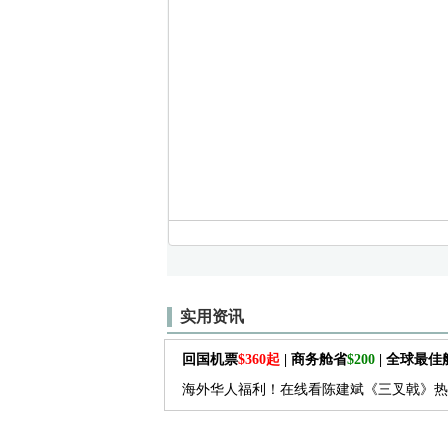
实用资讯
回国机票
$360起
| 商务舱省
$200
| 全球最
海外华人福利！在线看陈建斌《三叉戟》热