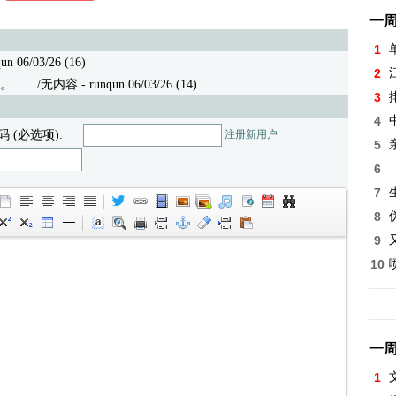
一
1
 06/03/26 (16)
2
。
/无内容 - runqun 06/03/26 (14)
3
4
码 (必选项):
注册新用户
5
6
7
8
9
10
一
1