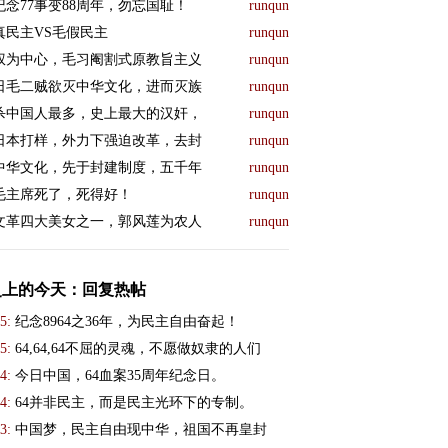
纪念77事变88周年，勿忘国耻！
runqun
真民主VS毛假民主
runqun
权为中心，毛习阉割式原教旨主义
runqun
日毛二贼欲灭中华文化，进而灭族
runqun
杀中国人最多，史上最大的汉奸，
runqun
日本打样，外力下强迫改革，去封
runqun
中华文化，先于封建制度，五千年
runqun
毛主席死了，死得好！
runqun
文革四大美女之一，郭风莲为农人
runqun
史上的今天：回复热帖
5:
纪念8964之36年，为民主自由奋起！
5:
64,64,64不屈的灵魂，不愿做奴隶的人们
4:
今日中国，64血案35周年纪念日。
4:
64并非民主，而是民主光环下的专制。
3:
中国梦，民主自由现中华，祖国不再皇封