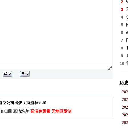
2
3
4
5
6
7
8
9
10
历
202
202
佳航空公司出炉：海航获五星
202
血归回 豪情筑梦
高清免费看 无地区限制
202
202