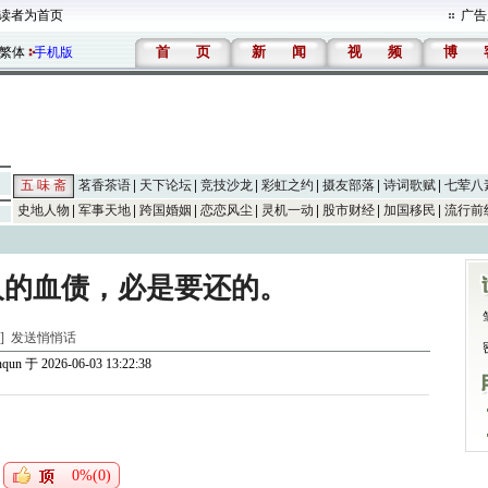
读者为首页
广告
首
页
新
闻
视
频
博
繁体
手机版
五 味 斋
茗香茶语
天下论坛
竞技沙龙
彩虹之约
摄友部落
诗词歌赋
七荤八
史地人物
军事天地
跨国婚姻
恋恋风尘
灵机一动
股市财经
加国移民
流行前
人的血债，必是要还的。
斋]
发送悄悄话
nqun
于 2026-06-03 13:22:38
0%(0)