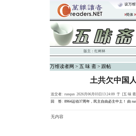
设万维
简体
版主：
红树林
万维读者网
>
五 味 斋
> 跟帖
土共欠中国
送交者:
runqun
2026月06月03日13:24:09 于 [五 味 
回 答:
8964运动37周年，民主自由必主中土！
由
ru
无内容