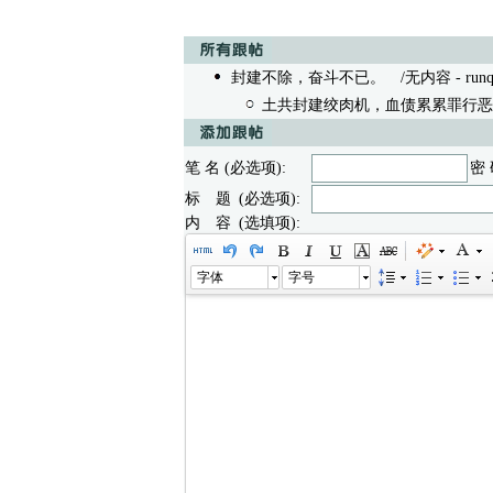
封建不除，奋斗不已。
/无内容 - runqun
土共封建绞肉机，血债累累罪行恶
笔 名 (必选项):
密 
标 题 (必选项):
内 容 (选填项):
字体
字号