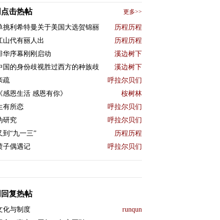
周点击热帖
更多>>
单挑利希特曼关于美国大选贺锦丽
历程历程
江山代有丽人出
历程历程
排华序幕刚刚启动
溪边树下
中国的身份歧视胜过西方的种族歧
溪边树下
亲疏
呼拉尔贝们
《感恩生活 感恩有你》
桉树林
生有所恋
呼拉尔贝们
伪研究
呼拉尔贝们
又到“九一三”
历程历程
喷子偶遇记
呼拉尔贝们
周回复热帖
文化与制度
runqun