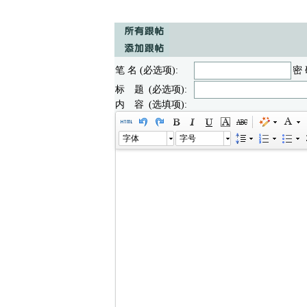
笔 名 (必选项):
密 
标 题 (必选项):
内 容 (选填项):
字体
字号