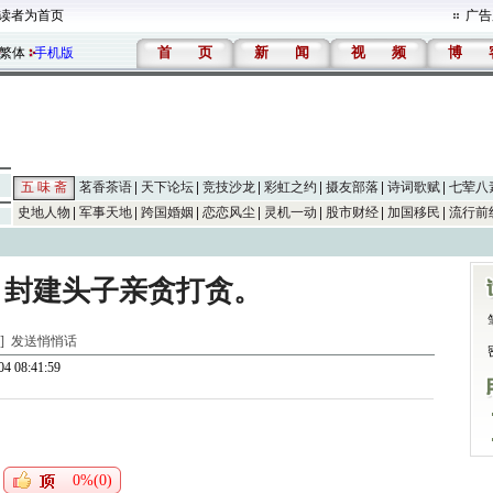
读者为首页
广告
首
页
新
闻
视
频
博
繁体
手机版
五 味 斋
茗香茶语
天下论坛
竞技沙龙
彩虹之约
摄友部落
诗词歌赋
七荤八
史地人物
军事天地
跨国婚姻
恋恋风尘
灵机一动
股市财经
加国移民
流行前
，封建头子亲贪打贪。
斋]
发送悄悄话
4 08:41:59
0%(0)