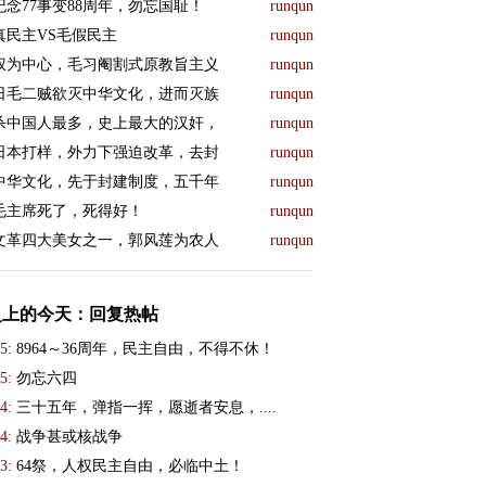
纪念77事变88周年，勿忘国耻！
runqun
真民主VS毛假民主
runqun
权为中心，毛习阉割式原教旨主义
runqun
日毛二贼欲灭中华文化，进而灭族
runqun
杀中国人最多，史上最大的汉奸，
runqun
日本打样，外力下强迫改革，去封
runqun
中华文化，先于封建制度，五千年
runqun
毛主席死了，死得好！
runqun
文革四大美女之一，郭风莲为农人
runqun
史上的今天：回复热帖
5:
8964～36周年，民主自由，不得不休！
5:
勿忘六四
4:
三十五年，弹指一挥，愿逝者安息，....
4:
战争甚或核战争
3:
64祭，人权民主自由，必临中土！