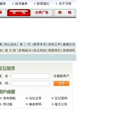
服务
技术服务
联系我们
关于万维
客
论
坛
分类广告
购
物
素
高山流水
海 二 代
教育学术
笑林之声
健康生活
线
新 大 陆
影视娱乐
焦点房谈
我爱我车
美国移民
笔 名：
注册新用户
密 码：
发布新帖
论坛文库
忘记密码
简洁版
修改密码
版主公告