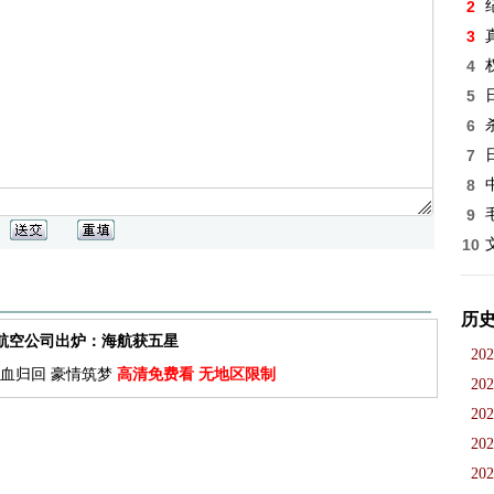
2
3
4
5
6
7
8
9
10
历
佳航空公司出炉：海航获五星
202
血归回 豪情筑梦
高清免费看 无地区限制
202
202
202
202