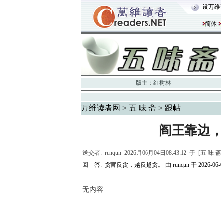
设万维
简体
版主：
红树林
万维读者网
>
五 味 斋
> 跟帖
阎王靠边
送交者:
runqun
2026月06月04日08:43:12 于 [五 味 
回 答:
贪官反贪，越反越贪。
由
runqun
于 2026-06-0
无内容