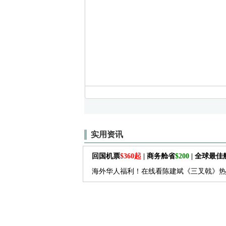
实用资讯
回国机票
$360起
| 商务舱省
$200
| 全球最
海外华人福利！在线看陈建斌《三叉戟》热