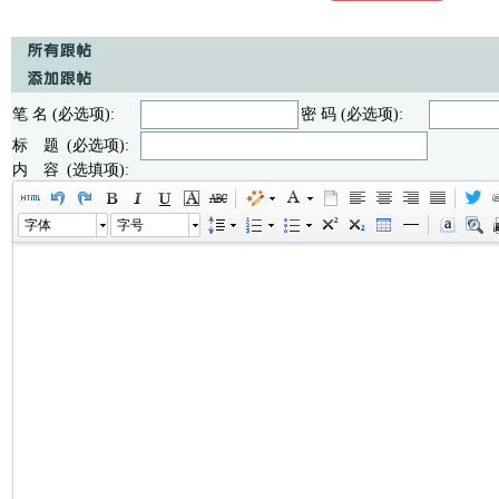
笔 名 (必选项):
密 码 (必选项):
标 题 (必选项):
内 容 (选填项):
字体
字号