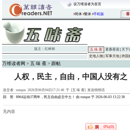
设万维读者为首页
首
简体
繁体
手机版
版主：
红树林
五 味 斋
茗香茶语
天下
史地人物
军事天地
跨国
万维读者网
>
五 味 斋
> 跟帖
人权，民主，自由，中国人没有之
送交者:
runqun
2026月06月04日17:21:46 于 [五 味 斋]
发送悄悄话
回 答:
8964运动37周年，民主自由必主中土！
由
runqun
于 2026-06-03 13:22:38
无内容
0%(0)