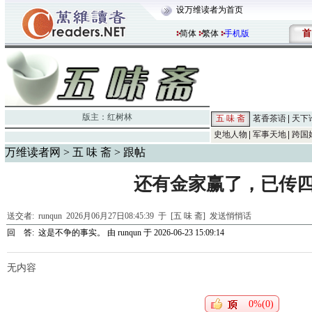
设万维读者为首页
首
简体
繁体
手机版
版主：
红树林
五 味 斋
茗香茶语
天下
史地人物
军事天地
跨国
万维读者网
>
五 味 斋
> 跟帖
还有金家赢了，已传
送交者:
runqun
2026月06月27日08:45:39 于 [五 味 斋]
发送悄悄话
回 答:
这是不争的事实。
由
runqun
于 2026-06-23 15:09:14
无内容
0%(0)