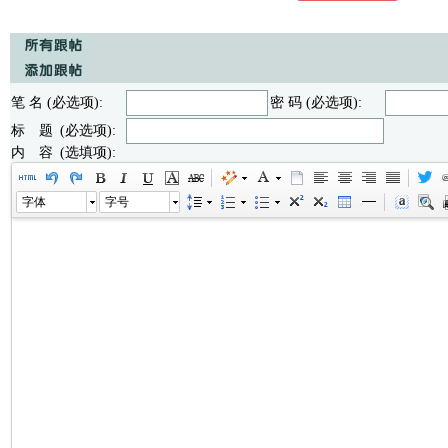
笔 名 (必选项):
密 码 (必选项):
标 题 (必选项):
内 容 (选填项):
字体
字号