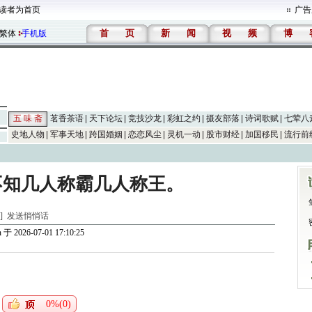
读者为首页
广告
首
页
新
闻
视
频
博
繁体
手机版
五 味 斋
茗香茶语
天下论坛
竞技沙龙
彩虹之约
摄友部落
诗词歌赋
七荤八
史地人物
军事天地
跨国婚姻
恋恋风尘
灵机一动
股市财经
加国移民
流行前
不知几人称霸几人称王。
斋]
发送悄悄话
n
于 2026-07-01 17:10:25
0%(0)