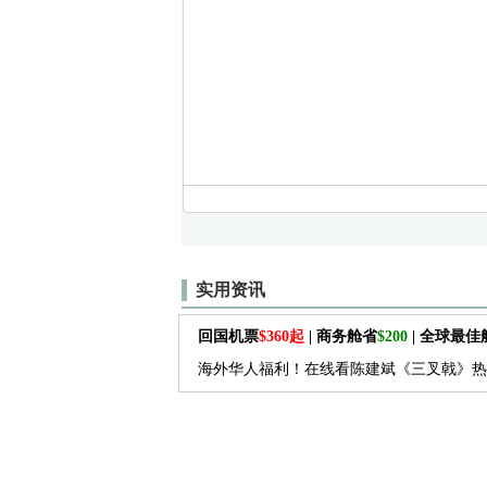
实用资讯
回国机票
$360起
| 商务舱省
$200
| 全球最
海外华人福利！在线看陈建斌《三叉戟》热