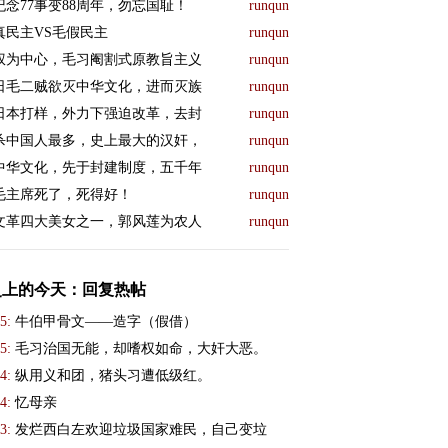
纪念77事变88周年，勿忘国耻！
runqun
真民主VS毛假民主
runqun
权为中心，毛习阉割式原教旨主义
runqun
日毛二贼欲灭中华文化，进而灭族
runqun
日本打样，外力下强迫改革，去封
runqun
杀中国人最多，史上最大的汉奸，
runqun
中华文化，先于封建制度，五千年
runqun
毛主席死了，死得好！
runqun
文革四大美女之一，郭风莲为农人
runqun
史上的今天：回复热帖
5:
牛伯甲骨文——造字（假借）
5:
毛习治国无能，却嗜权如命，大奸大恶。
4:
纵用义和团，猪头习遭低级红。
4:
忆母亲
3:
发烂西白左欢迎垃圾国家难民，自己变垃