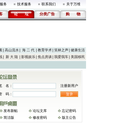
服务
技术服务
联系我们
关于万维
客
论
坛
分类广告
购
物
素
高山流水
海 二 代
教育学术
笑林之声
健康生活
线
新 大 陆
影视娱乐
焦点房谈
我爱我车
美国移民
笔 名：
注册新用户
密 码：
发布新帖
论坛文库
忘记密码
简洁版
修改密码
版主公告