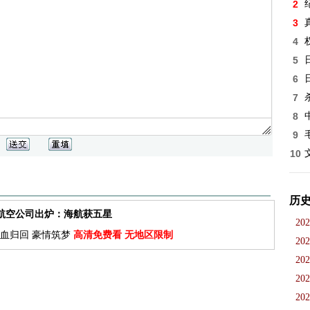
2
3
4
5
6
7
8
9
10
历
佳航空公司出炉：海航获五星
202
血归回 豪情筑梦
高清免费看 无地区限制
202
202
202
202