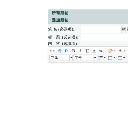
笔 名 (必选项):
密 
标 题 (必选项):
内 容 (选填项):
字体
字号