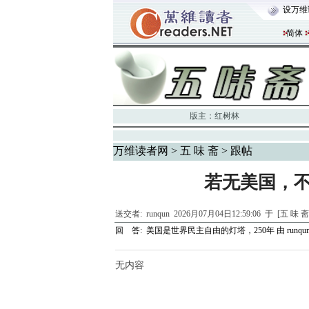
设万维
简体
版主：
红树林
万维读者网
>
五 味 斋
> 跟帖
若无美国，
送交者:
runqun
2026月07月04日12:59:06 于 [五 味 
回 答:
美国是世界民主自由的灯塔，250年
由
runqu
无内容