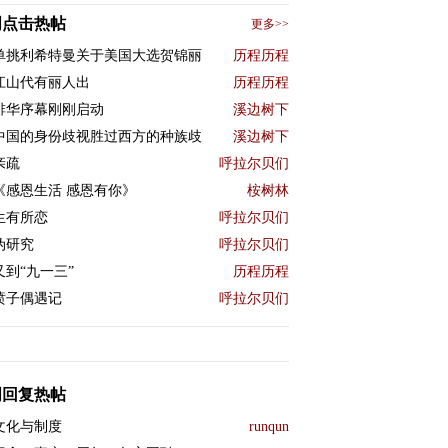
周点击热帖
更多>>
单挑利希特曼关于美国大选贺锦丽
历程历程
江山代有丽人出
历程历程
排华序幕刚刚启动
溪边树下
中国的身份歧视胜过西方的种族歧
溪边树下
亲疏
呼拉尔贝们
《感恩生活 感恩有你》
桉树林
生有所恋
呼拉尔贝们
伪研究
呼拉尔贝们
又到“九一三”
历程历程
喷子偶遇记
呼拉尔贝们
周回复热帖
文化与制度
runqun