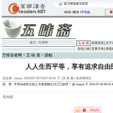
设万维读者为首页
首
简体
繁体
手机版
版主：
红树林
五 味 斋
茗香茶语
天下
史地人物
军事天地
跨国
万维读者网
>
五 味 斋
> 跟帖
人人生而平等，享有追求自由
送交者:
runqun
2026月07月05日07:49:56 于 [五 味 斋]
发送悄悄话
回 答:
平等自由民主的人为美国独立日🇺🇸欢呼！
由
runqun
于 2026-07-04 08:03:
无内容
0%(0)