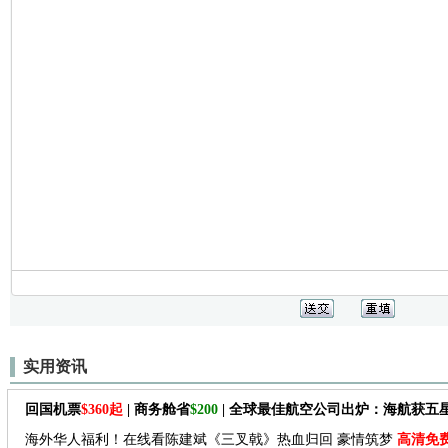
实用资讯
回国机票
$360起
| 商务舱省
$200
| 全球最佳航空公司出炉：海航获五
海外华人福利！在线看陈建斌《三叉戟》热血归回 豪情筑梦
高清免