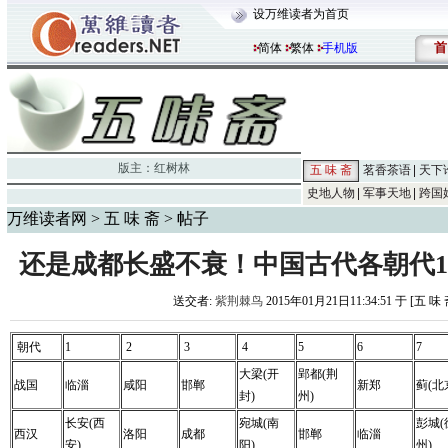
设万维读者为首页
首
简体
繁体
手机版
版主：
红树林
五 味 斋
茗香茶语
天下
史地人物
军事天地
跨国
万维读者网
>
五 味 斋
> 帖子
还是成都长盛不衰！中国古代各朝代10
送交者:
紫荆棘鸟
2015年01月21日11:34:51 于 [五 味
朝代
1
2
3
4
5
6
7
大梁(开
郢都(荆
战国
临淄
咸阳
邯郸
新郑
蓟(北
封)
州)
长安(西
宛城(南
彭城(
西汉
洛阳
成都
邯郸
临淄
安)
阳)
州)