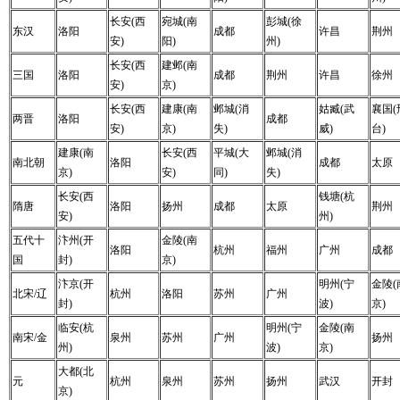
长安(西
宛城(南
彭城(徐
东汉
洛阳
成都
许昌
荆州
安)
阳)
州)
长安(西
建邺(南
三国
洛阳
成都
荆州
许昌
徐州
安)
京)
长安(西
建康(南
邺城(消
姑臧(武
襄国(
两晋
洛阳
成都
安)
京)
失)
威)
台)
建康(南
长安(西
平城(大
邺城(消
南北朝
洛阳
成都
太原
京)
安)
同)
失)
长安(西
钱塘(杭
隋唐
洛阳
扬州
成都
太原
荆州
安)
州)
五代十
汴州(开
金陵(南
洛阳
杭州
福州
广州
成都
国
封)
京)
汴京(开
明州(宁
金陵(
北宋/辽
杭州
洛阳
苏州
广州
封)
波)
京)
临安(杭
明州(宁
金陵(南
南宋/金
泉州
苏州
广州
扬州
州)
波)
京)
大都(北
元
杭州
泉州
苏州
扬州
武汉
开封
京)