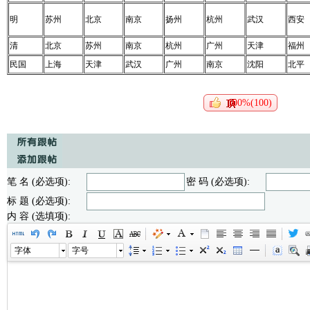
明
苏州
北京
南京
扬州
杭州
武汉
西安
清
北京
苏州
南京
杭州
广州
天津
福州
民国
上海
天津
武汉
广州
南京
沈阳
北平
100%(100)
笔 名 (必选项):
密 码 (必选项):
标 题 (必选项):
内 容 (选填项):
字体
字号