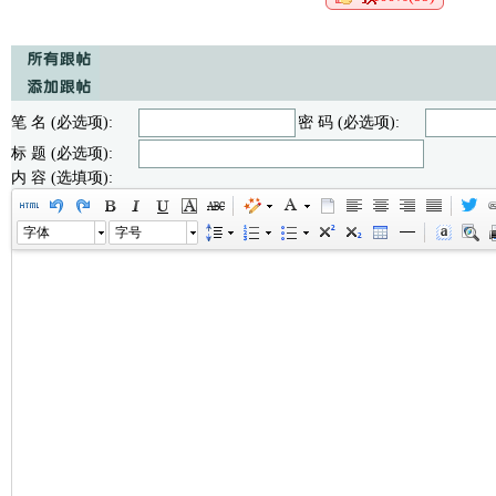
笔 名 (必选项):
密 码 (必选项):
标 题 (必选项):
内 容 (选填项):
字体
字号