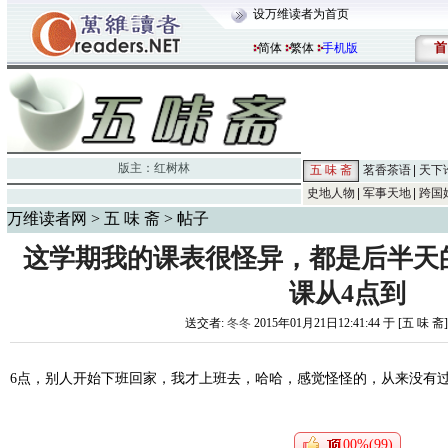
设万维读者为首页
首
简体
繁体
手机版
版主：
红树林
五 味 斋
茗香茶语
天下
史地人物
军事天地
跨国
万维读者网
>
五 味 斋
> 帖子
这学期我的课表很怪异，都是后半天
课从4点到
送交者:
冬冬
2015年01月21日12:41:44 于 [五 味 斋
6点，别人开始下班回家，我才上班去，哈哈，感觉怪怪的，从来没有
100%(99)