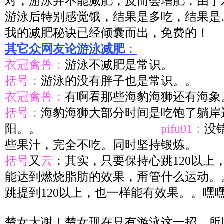
对，游泳并不能减肥，反而会增肥：由于
游泳后特别感觉饿，结果是多吃，结果是
我的减肥秘诀已经倾囊而出，免费的！
其它众网友论游泳减肥
：
衣冠禽兽：
游泳不减肥是常识。
括号：
游泳的没有胖子也是常识。。
衣冠禽兽：
有啊看那些海豹海狮还有海象
括号：
海豹海狮大部分时间是吃饱了躺岸
阳。。
pifu01：
没
些果汁，完全不吃。同时坚持锻炼。
括号
又
云
：其实，只要保持心跳120以上
能达到燃烧脂肪的效果，甭管什么运动。
跳提到120以上，也一样能有效果。。嘿
楚女大谢！楚女现在只有游泳这一招，所