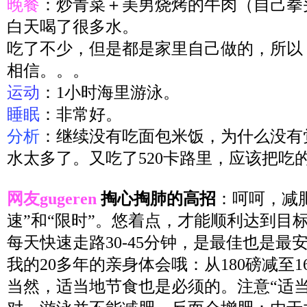
晚餐
：炒青菜＋美男烧烤的牛肉（自己拳头
白天喝了很多水。
吃了不少，但是都是家里自己做的，所以
相信。。。
运动
：1小时海里游泳。
睡眠
：非常好。
分析
：继续没有吃面包米饭，为什么没有
水太多了。又吃了520卡路里，应该把吃
网友gugeren
掏心掏肺的高招
：呵呵，减
速”和“限时”。悠着点，才能顺利达到目
每天快速走路30-45分钟，是最佳也是最
我的20多年的亲身体会哦：从180磅减至1
当然，适当地节食也是必须的。注意“适当