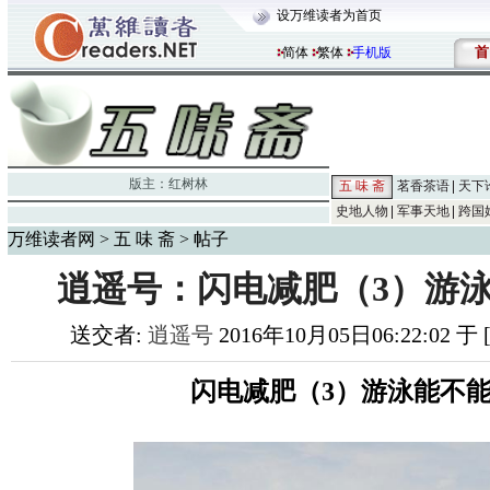
设万维读者为首页
首
简体
繁体
手机版
版主：
红树林
五 味 斋
茗香茶语
天下
史地人物
军事天地
跨国
万维读者网
>
五 味 斋
> 帖子
逍遥号：闪电减肥（3）游
送交者:
逍遥号
2016年10月05日06:22:02 于
闪电减肥（3）游泳能不