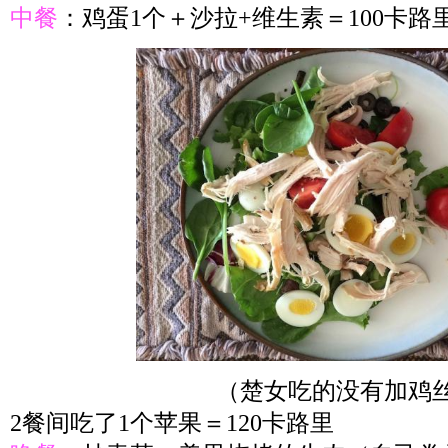
中餐
：鸡蛋1个＋沙拉+维生素＝100卡路
（楚女吃的没有加鸡
2餐间吃了1个苹果＝120卡路里