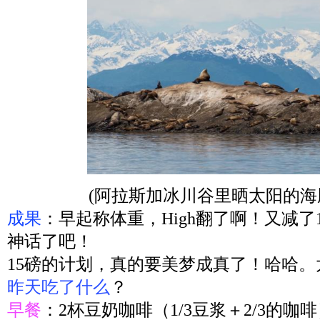
(阿拉斯加冰川谷里晒太阳的海
成果
：早起称体重，High翻了啊！又减了
神话了吧！
15磅的计划，真的要美梦成真了！哈哈。
昨天吃了什么
？
早餐
：2杯豆奶咖啡（1/3豆浆＋2/3的咖啡