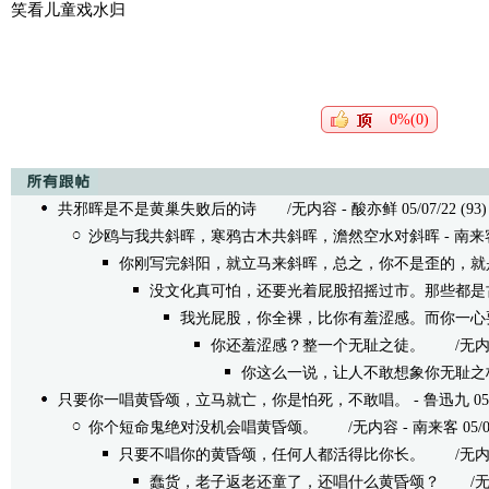
笑看儿童戏水归
0%(0)
共邪晖是不是黄巢失败后的诗
/无内容 - 酸亦鲜 05/07/22 (93)
沙鸥与我共斜晖，寒鸦古木共斜晖，澹然空水对斜晖
- 南来客 
你刚写完斜阳，就立马来斜晖，总之，你不是歪的，就
没文化真可怕，还要光着屁股招摇过市。那些都是
我光屁股，你全裸，比你有羞涩感。而你一心
你还羞涩感？整一个无耻之徒。
/无内容 -
你这么一说，让人不敢想象你无耻之
只要你一唱黄昏颂，立马就亡，你是怕死，不敢唱。
- 鲁迅九 05/0
你个短命鬼绝对没机会唱黄昏颂。
/无内容 - 南来客 05/08/
只要不唱你的黄昏颂，任何人都活得比你长。
/无内容 -
蠢货，老子返老还童了，还唱什么黄昏颂？
/无内容 