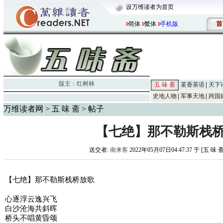
设万维读者为首页
首
简体
繁体
手机版
版主：
红树林
五 味 斋
茗香茶语
天下
史地人物
军事天地
跨国
万维读者网
>
五 味 斋
> 帖子
【七绝】那不勒斯栈
送交者:
南来客
2022年05月07日04:47:37 于 [五 味 
【七绝】那不勒斯栈桥放歌
心逐浮云逸兴飞
白沙沧海共斜晖
桥头不唱黄昏颂