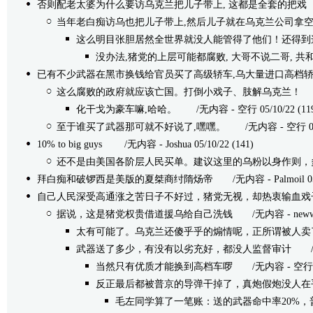
否则配老太婆为什么要访乌克兰把儿子带上, 这都是全套的把戏
/
当年老白痴访乌也把儿子带上,然后儿子就在乌克兰公司拿
这么明目张胆居然全世界就没人能管得了他们！还得到
没办法,猪党的上层可能都腐败, 大哥不说二哥, 共
已有不少武器在黑市换钱给官员买了高级轿车,乌大量进口高档
这么腐败的政府就应该亡国。打倒小戏子、肢解乌克兰！
/无
化干戈为豪车嘛,哈哈。
/无内容 - 空行 05/10/22 (11
至于谁买了武器那可就不好说了,嘿嘿。
/无内容 - 空行 05/1
10% to big guys
/无内容 - Joshua 05/10/22 (141)
还不是由美国各阶层人民买单。建议这里的乌粉以身作则，
拜白痴和破锣西是美版的夏桀商纣隋炀帝
/无内容 - Palmoil 05/
自己人民深受高通涨之苦日子不好过，猪党无视，却热衷输血戏
据说，这是猪党权贵借道援乌给自己洗钱
/无内容 - newwild
太有可能了。乌克兰还傻乎乎的煽情呢，正所谓被人卖
武器送了多少，有没有以劣充好，都没人监督审计
/无内容
当然只有优质才能换到高档车啰
/无内容 - 空行 05/
反正最后都被普京的导弹干掉了，真炮假炮没人在
毛左同学算了一笔账：送的武器命中率20%，