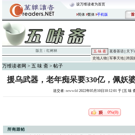
设万维读者为首页
首
简体
繁体
手机版
版主：
红树林
五 味 斋
茗香茶语
天下
史地人物
军事天地
跨国
万维读者网
>
五 味 斋
> 帖子
援乌武器，老年痴呆要330亿，佩妖婆
送交者:
newwild
2022年05月10日10:12:01 于 [五 味 
0%(0)