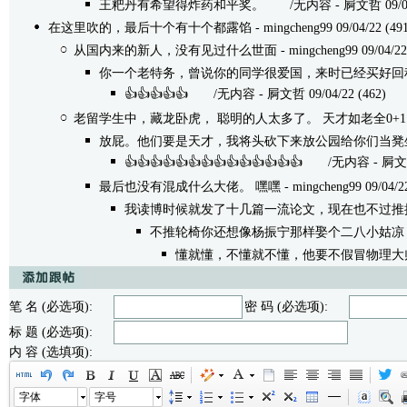
王粑丹有希望得炸药和平奖。
/无内容 - 屙文哲 09/04/2
在这里吹的，最后十个有十个都露馅
- mingcheng99 09/04/22 (49
从国内来的新人，没有见过什么世面
- mingcheng99 09/04/22
你一个老特务，曾说你的同学很爱国，来时已经买好回
👍👍👍👍👍
/无内容 - 屙文哲 09/04/22 (462)
老留学生中，藏龙卧虎， 聪明的人太多了。 天才如老全0+
放屁。他们要是天才，我将头砍下来放公园给你们当凳
👍👍👍👍👍👍👍👍👍👍👍👍👍👍
/无内容 - 屙文哲 09
最后也没有混成什么大佬。 嘿嘿
- mingcheng99 09/04/2
我读博时候就发了十几篇一流论文，现在也不过推
不推轮椅你还想像杨振宁那样娶个二八小姑凉
懂就懂，不懂就不懂，他要不假冒物理大
笔 名 (必选项):
密 码 (必选项):
标 题 (必选项):
内 容 (选填项):
字体
字号