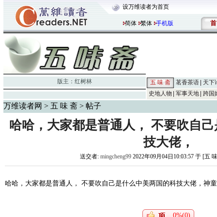
设万维读者为首页
首
简体
繁体
手机版
版主：
红树林
五 味 斋
茗香茶语
天下
史地人物
军事天地
跨国
万维读者网
>
五 味 斋
> 帖子
哈哈，大家都是普通人， 不要吹自
技大佬，
送交者:
mingcheng99
2022年09月04日10:03:57 于 [五 
哈哈，大家都是普通人， 不要吹自己是什么中美两国的科技大佬，神
0%(0)