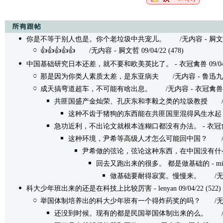
你是不等于别人也是。你个老垃圾中共宠儿。
/无内容 - 屙文哲 09
👍👍👍👍👍
/无内容 - 屙文哲 09/04/22 (478)
中国基础研究日本还差，就不要和欧美英比了。
- 衣冠禽兽 09/04/
那是因为你类人素质太差，是东亚病夫
/无内容 - 鲁迅九 09/
成天搞弯道超车，不可能有啥出息。
/无内容 - 衣冠禽兽 09/0
共匪国盛产金灿荣、孔庆东和李毅之类的垃圾教授
/无内
这种不齿于猪狗的东西能在共匪国里混得风生水起
急功近利，不出论文就根本连糊口都没有办法。
- 衣冠禽
这种环境，尹希等高级人才怎么可能回中国？
/无内
尹希做的弦论，弦论这种东西，在中国没有什
回去又跑出来的很多。 都是做基础的
- mi
做基础要耐得寂寞。慢慢来。
/无内容 
科大少年班出来的还是在科技上比较厉害
- lenyan 09/04/22 (522)
举国体制培养出的科大少年班有一个得炸药奖的吗？
/无内容 
还没到时候。现有的都是民国举国体制出来的么。
/无内容