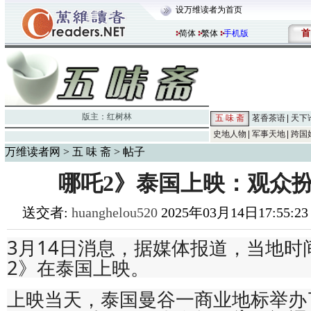
设万维读者为首页
首
简体
繁体
手机版
版主：
红树林
五 味 斋
茗香茶语
天下
史地人物
军事天地
跨国
万维读者网
>
五 味 斋
> 帖子
哪吒2》泰国上映：观众
送交者:
huanghelou520
2025年03月14日17:55:23
3月14日消息，据媒体报道，当地时
2》在泰国上映。
上映当天，泰国曼谷一商业地标举办