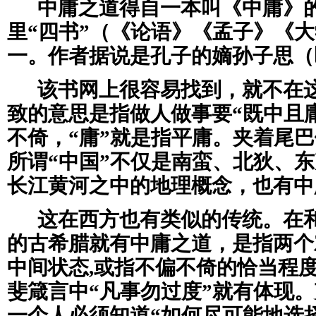
中庸之道得自一本叫《中庸》
里“四书”（《论语》《孟子》《
一。作者据说是孔子的嫡孙子思（
该书网上很容易找到，就不在
致的意思是指做人做事要“既中且庸
不倚，“庸”就是指平庸。夹着尾
所谓“中国”不仅是南蛮、北狄、
长江黄河之中的地理概念，也有中
这在西方也有类似的传统。在
的古希腊就有中庸之道，是指两个
中间状态,或指不偏不倚的恰当程
斐箴言中“凡事勿过度”就有体现
一个人必须知道“如何尽可能地选