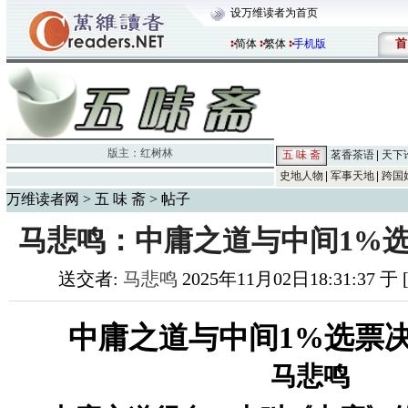
设万维读者为首页
首
简体
繁体
手机版
版主：
红树林
五 味 斋
茗香茶语
天下
史地人物
军事天地
跨国
万维读者网
>
五 味 斋
> 帖子
马悲鸣：中庸之道与中间1%
送交者:
马悲鸣
2025年11月02日18:31:37 于
中庸之道与中间1%选票
马悲鸣