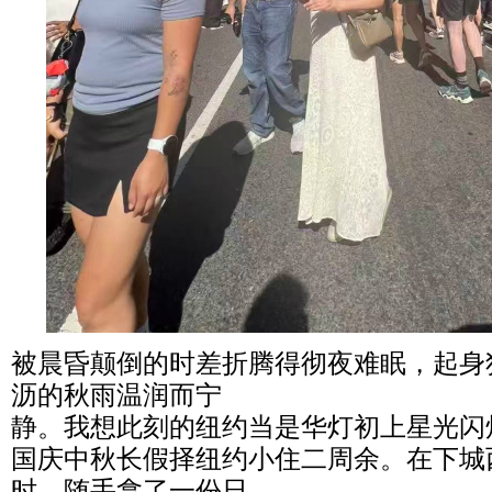
被晨昏颠倒的时差折腾得彻夜难眠，起身
沥的秋雨温润而宁
静。我想此刻的纽约当是华灯初上星光闪
国庆中秋长假择纽约小住二周余。在下城
时，随手拿了一份日