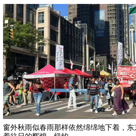
窗外秋雨似春雨那样依然绵绵地下着，东