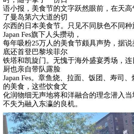
语小报，美食节的文字跃然眼前，在天高
了曼岛第六大道的切
尔西的日本美食节。只见不同肤色不同种
Japan Fes旗下人头攒动，
每年吸粉25万人的美食节颇具声势，据
底还首登巴黎埃菲尔
铁塔和凯旋门。无愧于海外盛宴秀场，连
厨也亲自带队露脸
Japan Fes。章鱼烧、拉面、饭团、寿
的美食，这些饮食文
化润物细无声地将和洋融合的理念潜入当
不失为融入东瀛的良机。