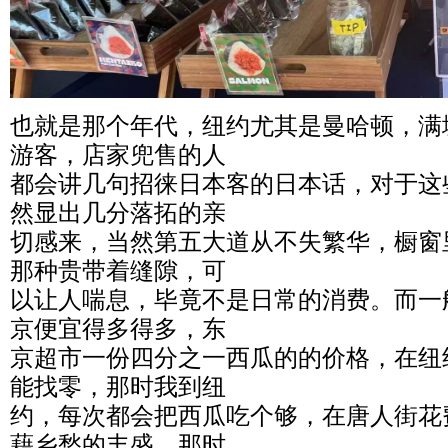
也就是那个年代，纽约尤其是曼哈顿，满
游客，店家兜售的人
都会讲几句招徕日本客的日本话，对于这
然显出几分落拓的亲
切感来，当然第五大道从不失繁华，橱窗
那种贵带着缝隙，可
以让人喘息，毕竟不是日常的消费。而一
京便宜得多得多，东
京超市一份四分之一西瓜的的价格，在纽
能找零，那时我到纽
约，每次都会把西瓜吃个够，在唐人街花
藉乡愁的丰盛。那时