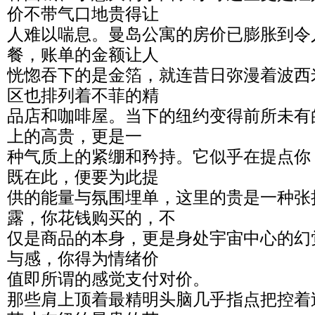
价不带气口地贵得让
人难以喘息。曼岛公寓的房价已膨胀到令
餐，账单的金额让人
恍惚吞下的是金箔，就连昔日弥漫着波西
区也排列着不菲的精
品店和咖啡屋。当下的纽约变得前所未有
上的高贵，更是一
种气质上的紧绷和矜持。它似乎在提点你
既在此，便要为此提
供的能量与氛围埋单，这里的贵是一种张
露，你花钱购买的，不
仅是商品的本身，更是身处宇宙中心的幻
与感，你得为情绪价
值即所谓的感觉支付对价。
那些肩上顶着最精明头脑几乎指点把控着