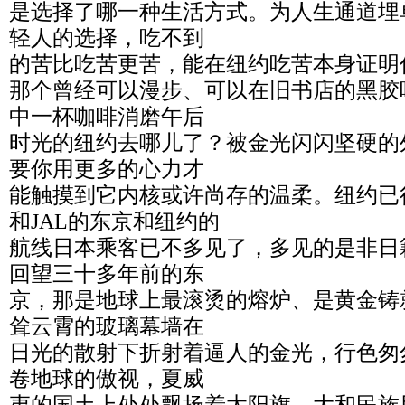
是选择了哪一种生活方式。为人生通道埋
轻人的选择，吃不到
的苦比吃苦更苦，能在纽约吃苦本身证明
那个曾经可以漫步、可以在旧书店的黑胶
中一杯咖啡消磨午后
时光的纽约去哪儿了？被金光闪闪坚硬的
要你用更多的心力才
能触摸到它内核或许尚存的温柔。纽约已
和JAL的东京和纽约的
航线日本乘客已不多见了，多见的是非日
回望三十多年前的东
京，那是地球上最滚烫的熔炉、是黄金铸
耸云霄的玻璃幕墙在
日光的散射下折射着逼人的金光，行色匆
卷地球的傲视，夏威