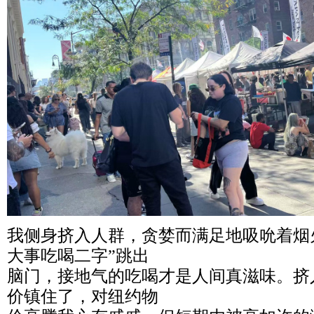
我侧身挤入人群，贪婪而满足地吸吮着烟
大事吃喝二字”跳出
脑门，接地气的吃喝才是人间真滋味。挤
价镇住了，对纽约物