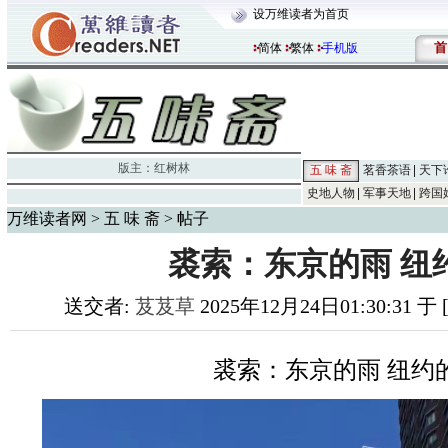
设万维读者为首页
首
简体
繁体
手机版
版主：
红树林
五 味 斋
茗香茶语
天下
史地人物
军事天地
跨国
万维读者网
>
五 味 斋
> 帖子
裘索：东京的雨 纽
送交者:
芨芨草
2025年12月24日01:30:31 于
裘索：东京的雨 纽约