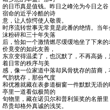
的日币真是值钱。昨日之峰沦为今日之谷
宿命的近乎冷酷的诗
意，让人惊愕使人敬畏。
时序流转世事无常竟是此番的绝情。当年
沫粉碎和三十年失落
后，恰如一个激情燃尽缓缓地坐了下来的
价竟变的如此友善，
东京变得温柔了，也沉默了，不再高扬，
着日常的秩序与美
感，像一位家道中落却风骨犹存的苗裔，
气韵犹存，那份气度
和优雅就藏在表参道橱窗一件默默无语的
亭里一道看似极简的
旬物里，藏在诺贝尔和普利策奖的名册里
昂贵却格外真诚的浅笑。