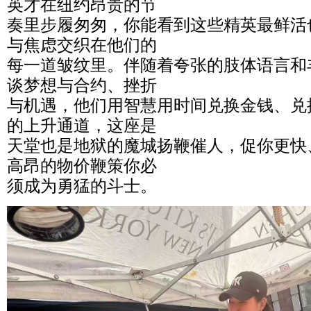
英才在纽约昂贵的节
奏里步履匆匆，你能看到这些精英最鲜活
与焦虑交织在他们的
每一道皱纹里。伴随着夸张的肢体语言和
谈梦想与合约、挫折
与机遇，他们用智慧用时间兑换金钱、兑
的上升通道，这座是
天堂也是地狱的魔城扬鞭催人，促你更快
高昂的物价鞭策你必
须成为勇猛的斗士。