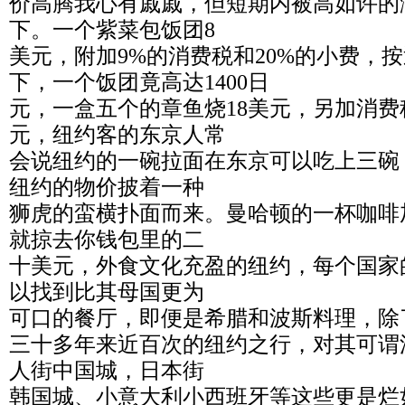
价高腾我心有戚戚，但短期内被高如许的
下。一个紫菜包饭团8
美元，附加9%的消费税和20%的小费，
下，一个饭团竟高达1400日
元，一盒五个的章鱼烧18美元，另加消费税
元，纽约客的东京人常
会说纽约的一碗拉面在东京可以吃上三碗
纽约的物价披着一种
狮虎的蛮横扑面而来。曼哈顿的一杯咖啡
就掠去你钱包里的二
十美元，外食文化充盈的纽约，每个国家
以找到比其母国更为
可口的餐厅，即便是希腊和波斯料理，除
三十多年来近百次的纽约之行，对其可谓
人街中国城，日本街
韩国城、小意大利小西班牙等这些更是烂