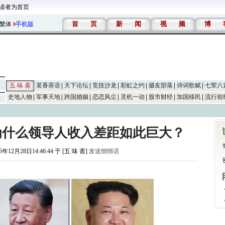
读者为首页
首
页
新
闻
视
频
博
繁体
手机版
五 味 斋
茗香茶语
天下论坛
竞技沙龙
彩虹之约
摄友部落
诗词歌赋
七荤八
史地人物
军事天地
跨国婚姻
恋恋风尘
灵机一动
股市财经
加国移民
流行前
为什么领导人收入差距如此巨大？
5年12月28日14:46:44 于 [五 味 斋]
发送悄悄话