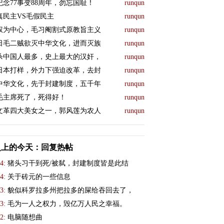
纪念77事变88周年，勿忘国耻！
runqun
真民主VS毛假民主
runqun
权为中心，毛习阉割式原教旨主义
runqun
日毛二贼欲灭中华文化，进而灭族
runqun
杀中国人最多，史上最大的汉奸，
runqun
日本打样，外力下强迫改革，去封
runqun
中华文化，先于封建制度，五千年
runqun
毛主席死了，死得好！
runqun
文革四大美女之一，郭风莲为农人
runqun
史上的今天：回复热帖
4:
猪头习干到死/被弑，封建制度皆是此结
4:
关于砖元的一些信息
3:
貌似科罗拉多州把拉多的屎给吞回去了，
3:
毛为一人之权力，毁亿万人民之幸福。
2:
电脑随想曲