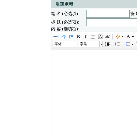
笔 名 (必选项):
密 
标 题 (必选项):
内 容 (选填项):
字体
字号