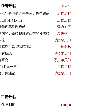
周点击热帖
更多>>
单挑利希特曼关于美国大选贺锦丽
历程历程
江山代有丽人出
历程历程
排华序幕刚刚启动
溪边树下
中国的身份歧视胜过西方的种族歧
溪边树下
亲疏
呼拉尔贝们
《感恩生活 感恩有你》
桉树林
生有所恋
呼拉尔贝们
伪研究
呼拉尔贝们
又到“九一三”
历程历程
喷子偶遇记
呼拉尔贝们
周回复热帖
文化与制度
runqun