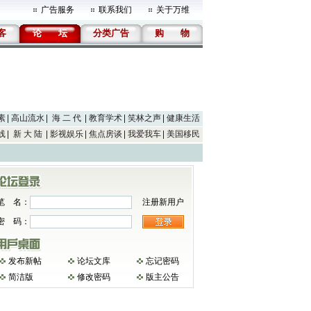
广告服务
联系我们
关于万维
客
论
坛
分类广告
购
物
素
高山流水
海 二 代
教育学术
笑林之声
健康生活
线
新 大 陆
影视娱乐
焦点房谈
我爱我车
美国移民
笔 名：
注册新用户
密 码：
发布新帖
论坛文库
忘记密码
简洁版
修改密码
版主公告