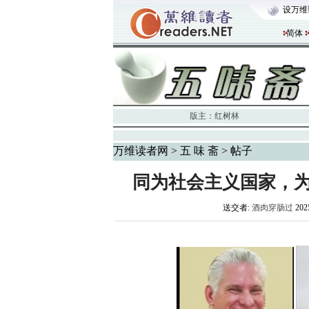
设万维
简体
版主：
红树林
万维读者网
>
五 味 斋
> 帖子
同为社会主义国家，
送交者:
酒肉穿肠过
202