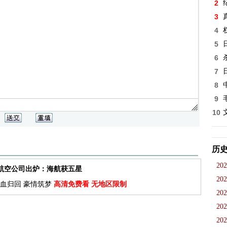
2
3
4
5
6
7
8
9
10
历
202
佳航空公司出炉：海航获五星
202
血归回 豪情筑梦
高清免费看 无地区限制
202
202
202