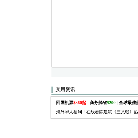
实用资讯
回国机票
$360起
| 商务舱省
$200
| 全球最
海外华人福利！在线看陈建斌《三叉戟》热