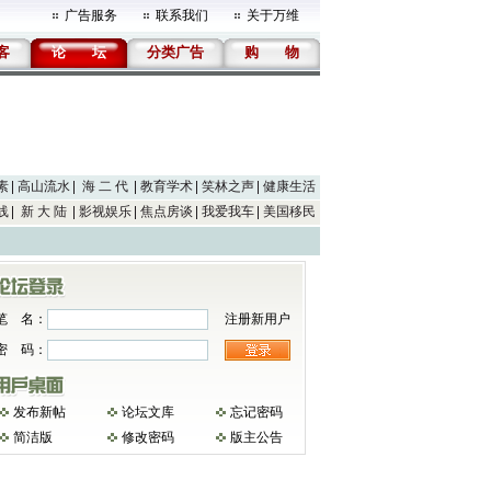
广告服务
联系我们
关于万维
客
论
坛
分类广告
购
物
素
高山流水
海 二 代
教育学术
笑林之声
健康生活
线
新 大 陆
影视娱乐
焦点房谈
我爱我车
美国移民
笔 名：
注册新用户
密 码：
发布新帖
论坛文库
忘记密码
简洁版
修改密码
版主公告