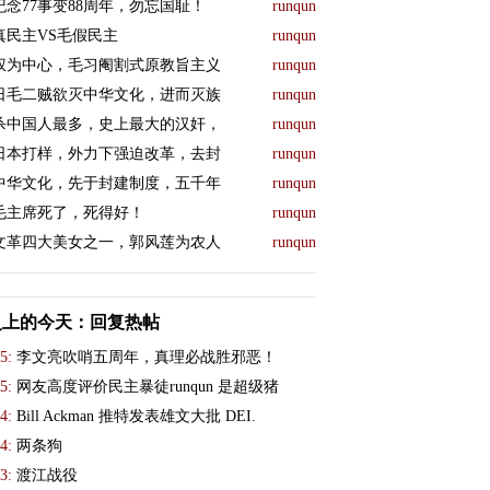
纪念77事变88周年，勿忘国耻！
runqun
真民主VS毛假民主
runqun
权为中心，毛习阉割式原教旨主义
runqun
日毛二贼欲灭中华文化，进而灭族
runqun
杀中国人最多，史上最大的汉奸，
runqun
日本打样，外力下强迫改革，去封
runqun
中华文化，先于封建制度，五千年
runqun
毛主席死了，死得好！
runqun
文革四大美女之一，郭风莲为农人
runqun
史上的今天：回复热帖
5:
李文亮吹哨五周年，真理必战胜邪恶！
5:
网友高度评价民主暴徒runqun 是超级猪
4:
Bill Ackman 推特发表雄文大批 DEI.
4:
两条狗
3:
渡江战役