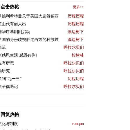
周点击热帖
更多>>
单挑利希特曼关于美国大选贺锦丽
历程历程
江山代有丽人出
历程历程
排华序幕刚刚启动
溪边树下
中国的身份歧视胜过西方的种族歧
溪边树下
亲疏
呼拉尔贝们
《感恩生活 感恩有你》
桉树林
生有所恋
呼拉尔贝们
伪研究
呼拉尔贝们
又到“九一三”
历程历程
喷子偶遇记
呼拉尔贝们
周回复热帖
文化与制度
runqun