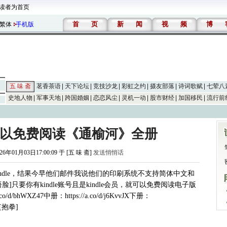
读者为首页
首
页
新
闻
视
频
博
繁体
手机版
五 味 斋
茗香茶语
天下论坛
竞技沙龙
彩虹之约
摄友部落
诗词歌赋
七荤八
史地人物
军事天地
跨国婚姻
恋恋风尘
灵机一动
股市财经
加国移民
流行前
会员可以免费阅读《通榆河》全册
26年01月03日17:00:09 于 [五 味 斋]
发送悄悄话
ndle，结果今早他们邮件我说他们的印刷系统不支持简体中文和
只要你有kindle账号且是kindle会员，就可以免费阅读电子版
bhWXZ47中册：https://a.co/d/j6KvvJX下册：
。[抱拳]