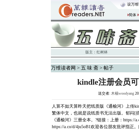
设万维
简体
版主：
红树林
万维读者网
>
五 味 斋
> 帖子
kindle注册
送交者:
木楊woodyang
20
人算不如天算昨天把纸质版《通榆河》上传ki
繁体中文，也就是说纸质书无法出版。郁闷[捂脸]
《通榆河》三册全本。?链接：上册：https://a.co/d/
https://a.co/d/4ju5oB1欢迎各位朋友批评指正