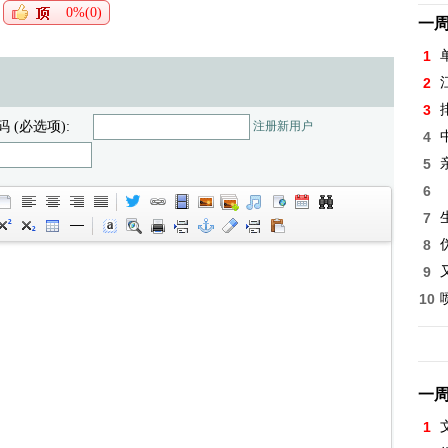
0%(0)
一
1
2
3
码 (必选项):
注册新用户
4
5
6
7
8
9
10
一
1