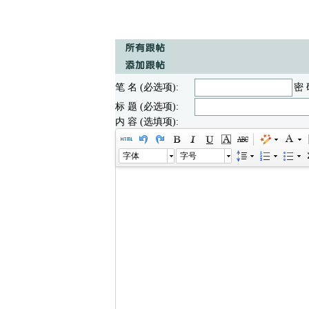
笔 名 (必选项):
密 
标 题 (必选项):
内 容 (选填项):
字体
字号