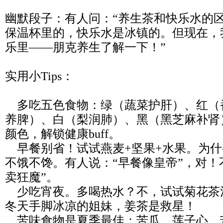
幽默段子：有人问：“养生茶和快乐水的区
保温杯里的，快乐水是冰镇的。但现在，
乐里——朋克养生了解一下！”
实用小Tips：
多吃五色食物：绿（蔬菜护肝）、红（
养脾）、白（梨润肺）、黑（黑芝麻补肾
颜色，解锁健康buff。
早餐别省！试试燕麦+坚果+水果。为什
不饿不馋。有人说：“早餐像皇帝”，对！
卖狂魔”。
少吃宵夜。多喝热水？不，试试菊花茶
冬天手脚冰凉的姐妹，姜茶是救星！
苦味食物是夏季最佳：苦瓜、莲子心。