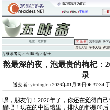
设万维读者为首页
首
简体
繁体
手机版
版主：
红树林
五 味 斋
茗香茶语
天下
史地人物
军事天地
跨国
万维读者网
>
五 味 斋
> 帖子
熬最深的夜，泡最贵的枸杞：2
录
送交者:
yiminglou
2026年01月09日06:37:34 
嘿，朋友们！2026年了，你还在觉得自
醒吧！现在的中医馆里，排队的都是00