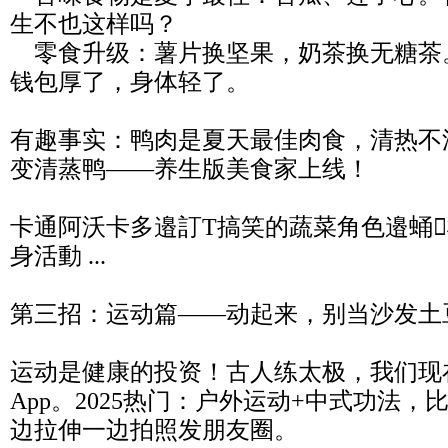
生不也这样吗？
零食升级：薯片换坚果，奶茶换无糖茶
钱包厚了，身体轻了。
有趣事实：鸭肉是夏天最佳肉食，清热不
变清蒸鸭——养生版美食家上线！
卡通阿沃卡多邉訂T搞笑的蔬菜角色邉蛹
身活動 ...
第三招：运动篇——动起来，别当沙发土
运动是健康的投资！古人练太极，我们现在
App。2025热门：户外运动+中式功法
边拉伸一边拍照发朋友圈。