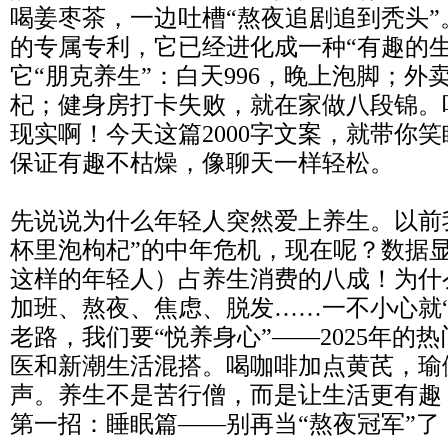
喝姜枣茶，一边吐槽“熬夜追剧追到秃头
的专属专利，它已经进化成一种“有趣的
它“朋克养生”：白天996，晚上泡脚；外
杞；健身房打卡失败，就在家做八段锦。
现实啊！今天这篇2000字文案，就带你
保证有趣不枯燥，像聊天一样轻松。
先说说为什么年轻人突然爱上养生。以前
杯里泡枸杞”的中年危机，现在呢？数据
这样的年轻人）占养生消费的八成！为什
加班、熬夜、焦虑、脱发……一不小心就
老路，我们要“悦养身心”——2025年的
医和新潮生活混搭。喝咖啡加点黄芪，瑜
声。养生不是苦行僧，而是让生活更有趣
第一招：睡眠篇——别再当“熬夜冠军”了