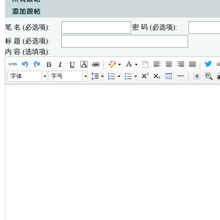
笔 名 (必选项):
密 码 (必选项):
标 题 (必选项):
内 容 (选填项):
字体
字号