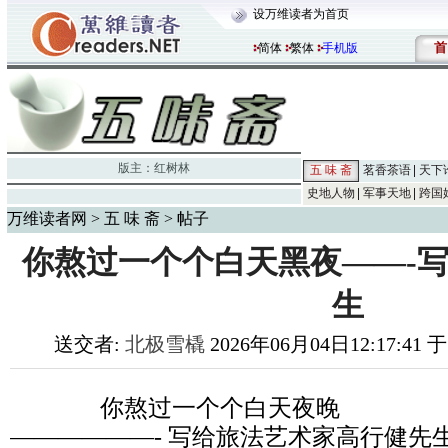
设万维读者为首页
首
简体
繁体
手机版
版主：
红树林
五 味 斋
茗香茶语
天下
史地人物
军事天地
跨国
万维读者网
>
五 味 斋
> 帖子
你熬过一个个白天黑夜——-
生
送交者:
北极雪橇
2026年06月04日12:17:41 
你熬过一个个白天夜晚
——————- 写给旅法艺术家高行健先