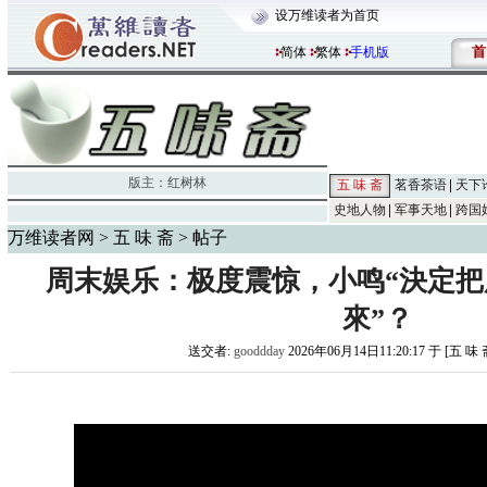
设万维读者为首页
首
简体
繁体
手机版
版主：
红树林
五 味 斋
茗香茶语
天下
史地人物
军事天地
跨国
万维读者网
>
五 味 斋
> 帖子
周末娱乐：极度震惊，小鸣“決定
來”？
送交者:
gooddday
2026年06月14日11:20:17 于 [五 味