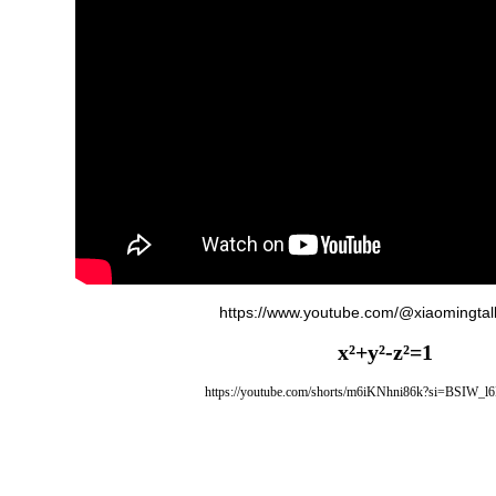
https://www.youtube.com/@xiaomingtal
x²+y²-z²=1
https://youtube.com/shorts/m6iKNhni86k?si=BSIW