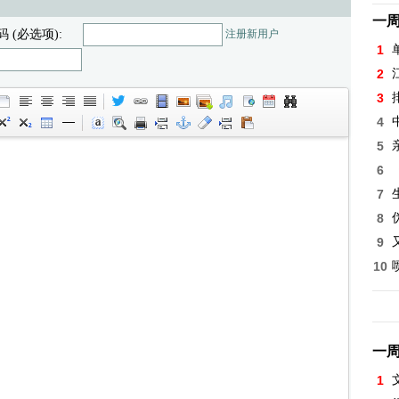
一
码 (必选项):
注册新用户
1
2
3
4
5
6
7
8
9
10
一
1