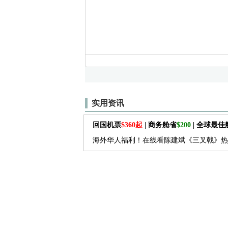
实用资讯
回国机票
$360起
| 商务舱省
$200
| 全球最
海外华人福利！在线看陈建斌《三叉戟》热