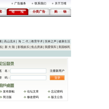
广告服务
联系我们
关于万维
客
论
坛
分类广告
购
物
素
高山流水
海 二 代
教育学术
笑林之声
健康生活
线
新 大 陆
影视娱乐
焦点房谈
我爱我车
美国移民
笔 名：
注册新用户
密 码：
发布新帖
论坛文库
忘记密码
简洁版
修改密码
版主公告