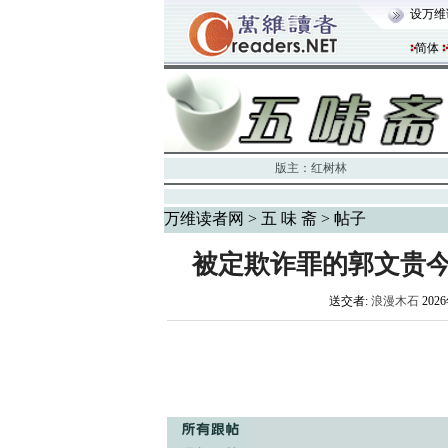
设万维
简体
版主：
红树林
万维读者网
>
五 味 斋
> 帖子
被定欺诈罪的郭文贵今
送交者:
浪漫木石
2026