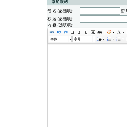
笔 名 (必选项):
密 
标 题 (必选项):
内 容 (选填项):
字体
字号