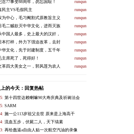
纪念77事变88周年，勿忘国耻！
runqun
真民主VS毛假民主
runqun
权为中心，毛习阉割式原教旨主义
runqun
日毛二贼欲灭中华文化，进而灭族
runqun
杀中国人最多，史上最大的汉奸，
runqun
日本打样，外力下强迫改革，去封
runqun
中华文化，先于封建制度，五千年
runqun
毛主席死了，死得好！
runqun
文革四大美女之一，郭风莲为农人
runqun
史上的今天：回复热帖
5:
第十四世达赖喇嘛90大寿庆典及祈祷法会
5:
SARM
4:
施一公113岁祖父去世 原来是上海高干
4:
流血五步，伏屍二人，天下缟素
3:
再给蠢逼a自由人贴一次航空汽油的录像