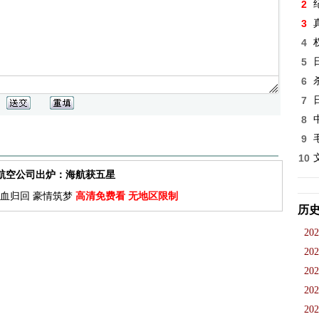
2
3
4
5
6
7
8
9
10
佳航空公司出炉：海航获五星
血归回 豪情筑梦
高清免费看 无地区限制
历
202
202
202
202
202