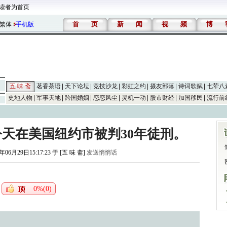
读者为首页
首
页
新
闻
视
频
博
繁体
手机版
五 味 斋
茗香茶语
天下论坛
竞技沙龙
彩虹之约
摄友部落
诗词歌赋
七荤八
史地人物
军事天地
跨国婚姻
恋恋风尘
灵机一动
股市财经
加国移民
流行前
天在美国纽约市被判30年徒刑。
年06月29日15:17:23 于 [五 味 斋]
发送悄悄话
0%(0)