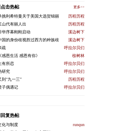
周点击热帖
更多>>
单挑利希特曼关于美国大选贺锦丽
历程历程
江山代有丽人出
历程历程
排华序幕刚刚启动
溪边树下
中国的身份歧视胜过西方的种族歧
溪边树下
亲疏
呼拉尔贝们
《感恩生活 感恩有你》
桉树林
生有所恋
呼拉尔贝们
伪研究
呼拉尔贝们
又到“九一三”
历程历程
喷子偶遇记
呼拉尔贝们
周回复热帖
文化与制度
runqun