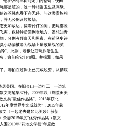
”。他在饭桶里看到死了的苍蝇，便向
蝇都是脏的，这一种相当卫生及高级。
使连苍蝇也吞下亦无碍。与这类贵族相
，并无公厕及垃圾场。
态更加放达，搓着伶仃的腿，把尾部竖
飞离，数秒钟后回到老地方。遥想知青
物，分别占领白天和黑夜。在荷马史诗
臭小动物被喻为战场上屡败屡战的英
蝇幹”。此刻，老板让苍蝇作活生生
之余，俯首给它们拍照。并揣测，如果
了。哪怕在逻辑上已完成蜕变，从彻底
年移居美国。在旧金山一边打工，一边笔
散文随笔集37种。2009年以《刘荒田美
文类“最佳作品奖”。2013年获北
12年度世界华文成就奖”，2015年获
，以散文《一起老去是如此美妙》获新
杂志2015年度“优秀作品奖（散文
围2019年“花地文学榜”年度散