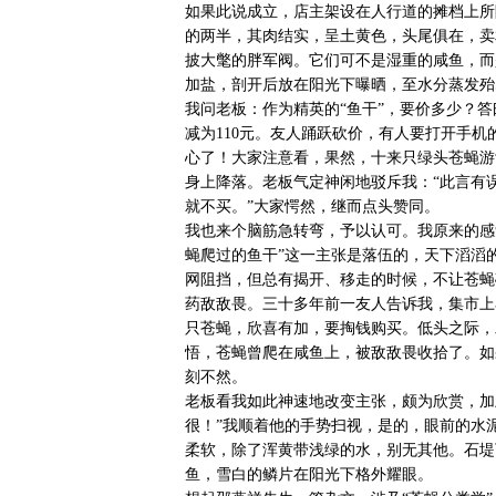
如果此说成立，店主架设在人行道的摊档上所
的两半，其肉结实，呈土黄色，头尾俱在，卖
披大氅的胖军阀。它们可不是湿重的咸鱼，而
加盐，剖开后放在阳光下曝晒，至水分蒸发殆
我问老板：作为精英的“鱼干”，要价多少？答
减为110元。友人踊跃砍价，有人要打开手
心了！大家注意看，果然，十来只绿头苍蝇游
身上降落。老板气定神闲地驳斥我：“此言有
就不买。”大家愕然，继而点头赞同。
我也来个脑筋急转弯，予以认可。我原来的感
蝇爬过的鱼干”这一主张是落伍的，天下滔滔
网阻挡，但总有揭开、移走的时候，不让苍蝇
药敌敌畏。三十多年前一友人告诉我，集市上
只苍蝇，欣喜有加，要掏钱购买。低头之际，
悟，苍蝇曾爬在咸鱼上，被敌敌畏收拾了。如
刻不然。
老板看我如此神速地改变主张，颇为欣赏，加
很！”我顺着他的手势扫视，是的，眼前的水
柔软，除了浑黄带浅绿的水，别无其他。石堤
鱼，雪白的鳞片在阳光下格外耀眼。