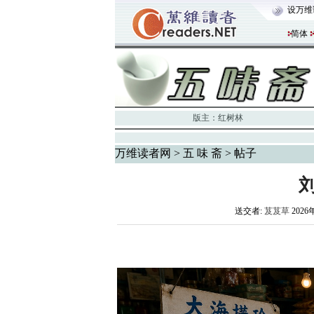
设万维
简体
版主：
红树林
万维读者网
>
五 味 斋
> 帖子
送交者:
芨芨草
2026年