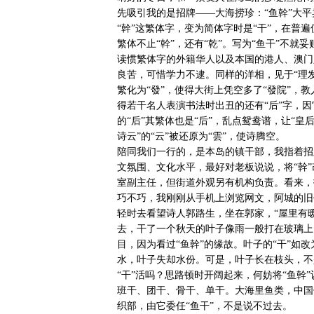
先吸引我的是招牌——大海捞珍：“鱼幹”大
“幹”这繁体字，变为简体字时是“干”，在普遍
繁体不止“幹”，还有“乾”。写为“鱼干”不就
读惯繁体字的外籍华人以及本国的港人、澳门
良苦，可惜学力不逮。同样的洋相，见于“理发”
繁化为“發”，使得大街上凭空多了“發院”，教
得若干名人表演书法时出丑的还有“后”字，因它
的“后”其繁体也是“后”，乱点鸳鸯谱，让“皇后
诗云”的“云”被还原为“雲”，使诗腾空。
陪同我们一行的，是本岛的镇干部，我指着招
文氛围、文化水平，最好对老板说说，将“幹”
室副主任，但街道外观另有机构负责。看来，
巧不巧，我刚刚从手机上浏览网文，阿城的旧
轻时去看望诗人郭路生，坐在郭家，“屋里有
去，干了一个秋天的叶子像雨一般打在玻璃上，
目，因为看过“鱼幹”的缘故。叶子的“干”如改
水，叶子失却水份。可是，叶子长在枝头，不
“干”活吗？思路顿时开阔起来，何妨将“鱼幹”
班干、团干、骨干、单干。大海里鱼类，中国
织部，由它委任“鱼干”，不是说不过去。