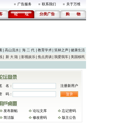
广告服务
联系我们
关于万维
客
论
坛
分类广告
购
物
素
高山流水
海 二 代
教育学术
笑林之声
健康生活
线
新 大 陆
影视娱乐
焦点房谈
我爱我车
美国移民
笔 名：
注册新用户
密 码：
发布新帖
论坛文库
忘记密码
简洁版
修改密码
版主公告