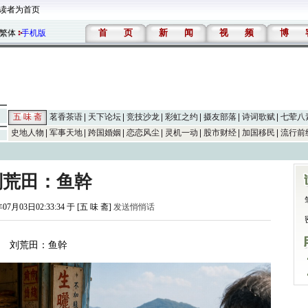
读者为首页
首
页
新
闻
视
频
博
繁体
手机版
五 味 斋
茗香茶语
天下论坛
竞技沙龙
彩虹之约
摄友部落
诗词歌赋
七荤八
史地人物
军事天地
跨国婚姻
恋恋风尘
灵机一动
股市财经
加国移民
流行前
刘荒田：鱼幹
07月03日02:33:34 于 [五 味 斋]
发送悄悄话
刘荒田：鱼幹