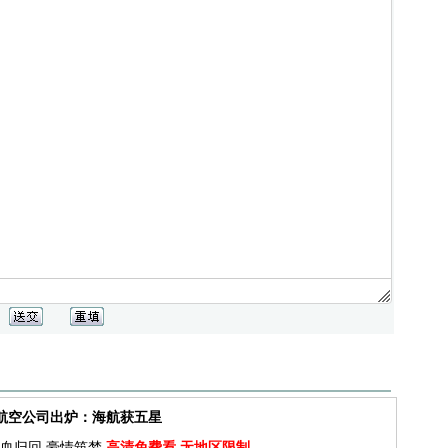
佳航空公司出炉：海航获五星
血归回 豪情筑梦
高清免费看 无地区限制