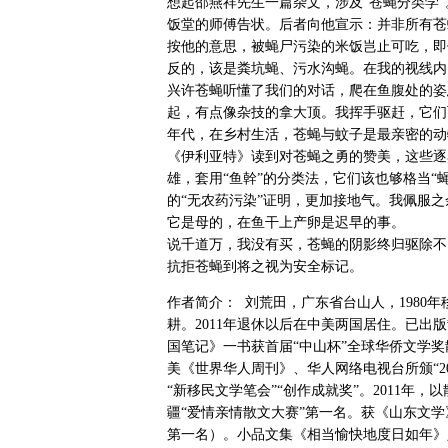
想起邵燕祥先生一篇杂文，涉及“苍蝇分类学
饭堂的师傅告状。后者向他宣示：并非所有苍
按他的意思，被蝇尸污染的米饭岂止可吃，即
反的，该是粪坑蝇、污水沟蝇。在我的视线内
兴许苍蝇听懂了我们的对话，爬在鱼腹处的姿
起，有点像杂技的拿大顶。我挥手驱赶，它们
年代，在乡村生活，苍蝇与蚊子是最亲密的动
《伊利亚特》读到对苍蝇之勇的赞美，这些逐
雄，套用“鱼幹”的分类法，它们该也够格当“
的“无农药污染”证明，更加接地气。我佩服
它是母的，在鱼干上产卵是迟早的事。
说千道万，我没有买，苍蝇的阴影终归驱除不
抗拒苍蝇到将之视为安全标记。
作者简介： 刘荒田，广东省台山人，1980
耕。2011年退休以后在中美两国居住。已出版
国笔记》一书获首届“中山杯”全球华侨文学奖散
美《世界华人周刊》、华人网络电视台所颁“20
“新移民文学笔会”“创作成就奖”。2011年
疆“爱情亲情散文大赛”第一名。获《山东文学》
第一名）。小品文集《相当愉快地度日如年》入