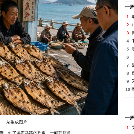
一
1
2
3
4
5
6
7
8
9
10
一
Ai生成图片
1
逛。到了滨海马路的拐角，一间商店首