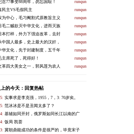
纪念77事变88周年，勿忘国耻！
runqun
真民主VS毛假民主
runqun
权为中心，毛习阉割式原教旨主义
runqun
日毛二贼欲灭中华文化，进而灭族
runqun
日本打样，外力下强迫改革，去封
runqun
杀中国人最多，史上最大的汉奸，
runqun
中华文化，先于封建制度，五千年
runqun
毛主席死了，死得好！
runqun
文革四大美女之一，郭风莲为农人
runqun
史上的今天：回复热帖
5:
实事求是李克强，1955，7，3: 70岁矣。
5:
范冰冰是不是丑闻太多了？
4:
基辅如同开封，俄罗斯如同长江以南的广
4:
饭局 凯荟
3:
冀朝鼎能成功的条件是很严的，毕竟宋子