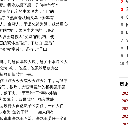
2
平卖。我停步想了想，是何种鱼货？
3
使用简化字的中国境内，“干”的
4
妥贴了？然而老板顾及岛上游客有
人、台湾人，于是化简为繁，诚然用心
5
的“发”，繁体字为“髪”，却被
6
人误会是教人“发财”的机构。使
7
的繁体是“後”，不明白“皇后”
8
”变为“皇後”。还有，“子曰
9
牌，对这位年轻人说，这关乎本岛的人
10
改为“乾”。他说，他虽然是镇办公
招牌仍旧“幹”下去。
作《昨天今天或今天昨天》中，写到年
历
暖气，很热，大玻璃窗外的杨树晃来晃
落下去。”里面的“干”字格外触
202
为繁体字，该是“乾”，指秋季缺
202
是履行大自然赋予的责任，一如人们
202
认定为“鱼的干部”，一如人间有
202
传说由海龙王管治。海龙王委任一个组
202