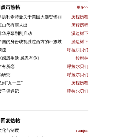
周点击热帖
更多>>
单挑利希特曼关于美国大选贺锦丽
历程历程
江山代有丽人出
历程历程
排华序幕刚刚启动
溪边树下
中国的身份歧视胜过西方的种族歧
溪边树下
亲疏
呼拉尔贝们
《感恩生活 感恩有你》
桉树林
生有所恋
呼拉尔贝们
伪研究
呼拉尔贝们
又到“九一三”
历程历程
喷子偶遇记
呼拉尔贝们
周回复热帖
文化与制度
runqun