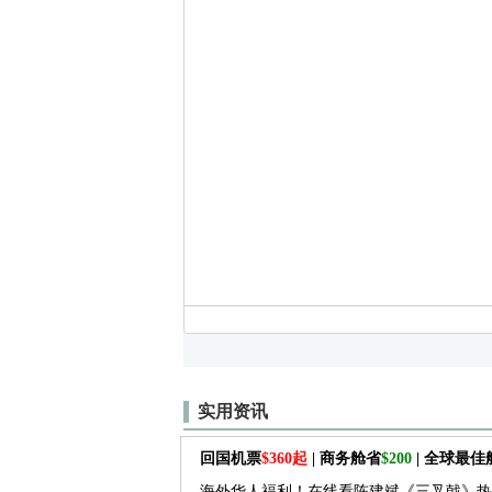
实用资讯
回国机票
$360起
| 商务舱省
$200
| 全球最
海外华人福利！在线看陈建斌《三叉戟》热