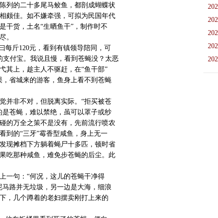
陈列的二十多尾马鲛鱼，都剖成蝴蝶状
202
相颇佳。如不嫌牵强，可拟为民国年代
202
是干货，土名“生晒鱼干”，制作时不
202
尽。
202
曰每斤120元，看到有镇领导陪同，可
机的支付宝。我说且慢，看到苍蝇没？太恶
202
弋其上，趁主人不驱赶，在“鱼干部”
误，省城来的游客，鱼身上看不到苍蝇
觉并非不对，但脱离实际。“拒买被苍
的是苍蝇，难以禁绝，虽可以罩子或纱
碰的万全之策不是没有，先前流行喷农
看到的“三牙”霉香型咸鱼，身上无一
发现摊档下方躺着蝇尸十多匹，顿时省
果吃那种咸鱼，难免步苍蝇的后尘。此
上一句：“何况，这儿的苍蝇干净得
泥马路并无垃圾，另一边是大海，细浪
下，几个蹲着的老妇摆卖刚打上来的