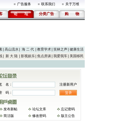
广告服务
联系我们
关于万维
客
论
坛
分类广告
购
物
素
高山流水
海 二 代
教育学术
笑林之声
健康生活
线
新 大 陆
影视娱乐
焦点房谈
我爱我车
美国移民
笔 名：
注册新用户
密 码：
发布新帖
论坛文库
忘记密码
简洁版
修改密码
版主公告