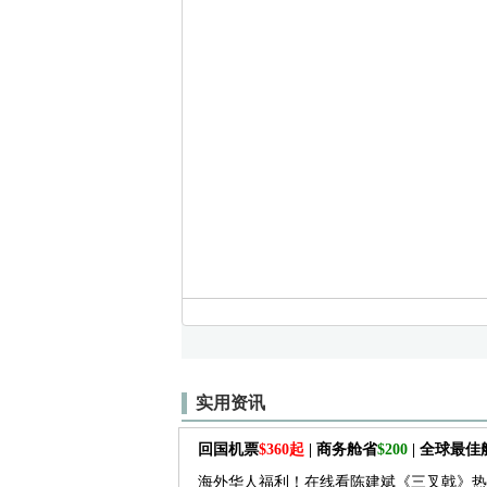
实用资讯
回国机票
$360起
| 商务舱省
$200
| 全球最
海外华人福利！在线看陈建斌《三叉戟》热