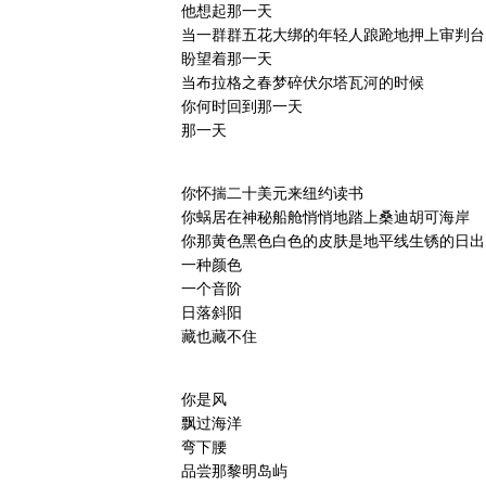
他想起那一天
当一群群五花大绑的年轻人踉跄地押上审判台
盼望着那一天
当布拉格之春梦碎伏尔塔瓦河的时候
你何时回到那一天
那一天
你怀揣二十美元来纽约读书
你蜗居在神秘船舱悄悄地踏上桑迪胡可海岸
你那黄色黑色白色的皮肤是地平线生锈的日出
一种颜色
一个音阶
日落斜阳
藏也藏不住
你是风
飘过海洋
弯下腰
品尝那黎明岛屿