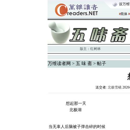
设万维
简体
版主：
红树林
万维读者网
>
五 味 斋
> 帖子
送交者:
北极雪橇
2026
想起那一天
北极湖
当无辜人后脑被子弹击碎的时候