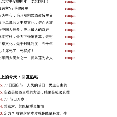
纪念77事变88周年，勿忘国耻！
runqun
真民主VS毛假民主
runqun
权为中心，毛习阉割式原教旨主义
runqun
日毛二贼欲灭中华文化，进而灭族
runqun
杀中国人最多，史上最大的汉奸，
runqun
日本打样，外力下强迫改革，去封
runqun
中华文化，先于封建制度，五千年
runqun
毛主席死了，死得好！
runqun
文革四大美女之一，郭风莲为农人
runqun
史上的今天：回复热帖
5:
7.4日国庆节，人民的节日，民主自由的
5:
实践是捡验真理的方法，结果是捡验真理
4:
7,4 节日万岁！
4:
普京对川普既敬重又惧怕，
3:
定力？ 核辐射的本质就是能量释放。生