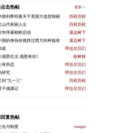
周点击热帖
更多>>
单挑利希特曼关于美国大选贺锦丽
历程历程
江山代有丽人出
历程历程
排华序幕刚刚启动
溪边树下
中国的身份歧视胜过西方的种族歧
溪边树下
亲疏
呼拉尔贝们
《感恩生活 感恩有你》
桉树林
生有所恋
呼拉尔贝们
伪研究
呼拉尔贝们
又到“九一三”
历程历程
喷子偶遇记
呼拉尔贝们
周回复热帖
文化与制度
runqun