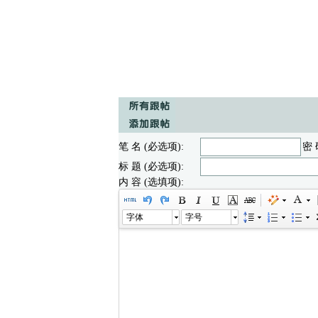
笔 名 (必选项):
密 
标 题 (必选项):
内 容 (选填项):
字体
字号