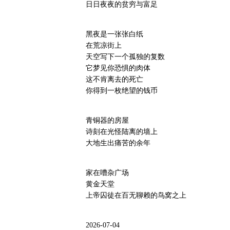
日日夜夜的贫穷与富足
黑夜是一张张白纸
在荒凉街上
天空写下一个孤独的复数
它梦见你恐惧的肉体
这不肯离去的死亡
你得到一枚绝望的钱币
青铜器的房屋
诗刻在光怪陆离的墙上
大地生出痛苦的余年
家在嘈杂广场
黄金天堂
上帝囚徒在百无聊赖的鸟窝之上
2026-07-04