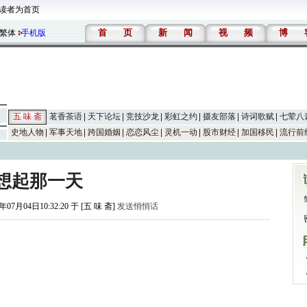
读者为首页
首
页
新
闻
视
频
博
繁体
手机版
五 味 斋
茗香茶语
天下论坛
竞技沙龙
彩虹之约
摄友部落
诗词歌赋
七荤八
史地人物
军事天地
跨国婚姻
恋恋风尘
灵机一动
股市财经
加国移民
流行前
想起那一天
年07月04日10:32:20 于 [五 味 斋]
发送悄悄话