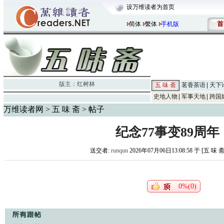
设万维读者为首页
首
简体
繁体
手机版
版主：
红树林
五 味 斋
茗香茶语
天下
史地人物
军事天地
跨国
万维读者网
>
五 味 斋
> 帖子
纪念77事变89周年
送交者:
runqun
2026年07月06日13:08:58 于 [五 味 
0%(0)