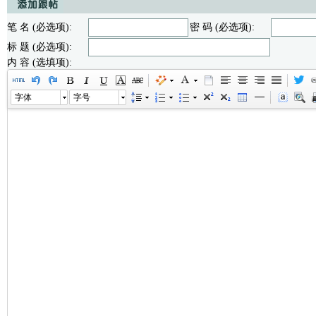
笔 名 (必选项):
密 码 (必选项):
标 题 (必选项):
内 容 (选填项):
字体
字号