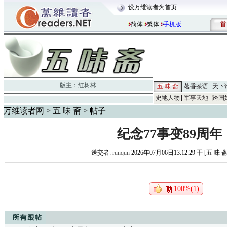
设万维读者为首页
首
简体
繁体
手机版
版主：
红树林
五 味 斋
茗香茶语
天下
史地人物
军事天地
跨国
万维读者网
>
五 味 斋
> 帖子
纪念77事变89周年
送交者:
runqun
2026年07月06日13:12:29 于 [五 味 
100%(1)