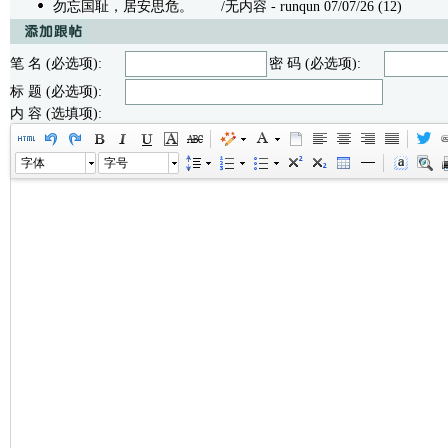
勿忘国耻，居安思危。
/无内容 - runqun 07/07/26 (12)
笔 名 (必选项):
密 码 (必选项):
标 题 (必选项):
内 容 (选填项):
字体
字号