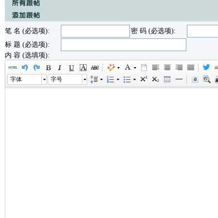
笔 名 (必选项):
密 码 (必选项):
标 题 (必选项):
内 容 (选填项):
字体
字号