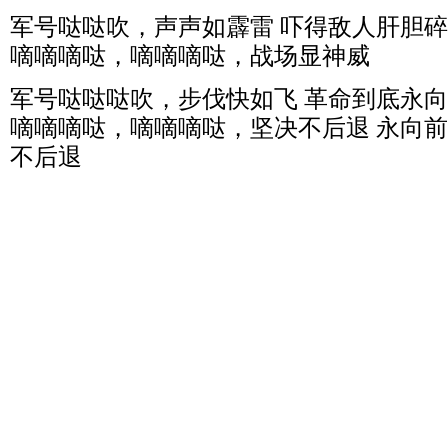
军号哒哒吹，声声如霹雷 吓得敌人肝胆
嘀嘀嘀哒，嘀嘀嘀哒，战场显神威
军号哒哒哒吹，步伐快如飞 革命到底永
嘀嘀嘀哒，嘀嘀嘀哒，坚决不后退 永向前
不后退