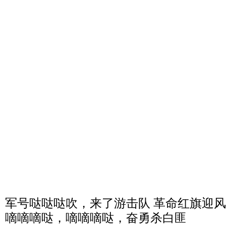
军号哒哒哒吹，来了游击队 革命红旗迎
嘀嘀嘀哒，嘀嘀嘀哒，奋勇杀白匪