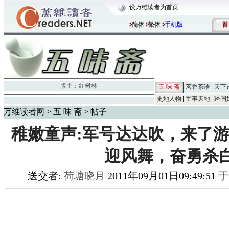
设万维读者为首页
首
简体
繁体
手机版
版主：
红树林
五 味 斋
茗香茶语
天下
史地人物
军事天地
跨国
万维读者网
>
五 味 斋
> 帖子
稚嫩童声:军号达达吹，来了
迎风舞，奋勇杀
送交者:
荷塘晓月
2011年09月01日09:49:51 