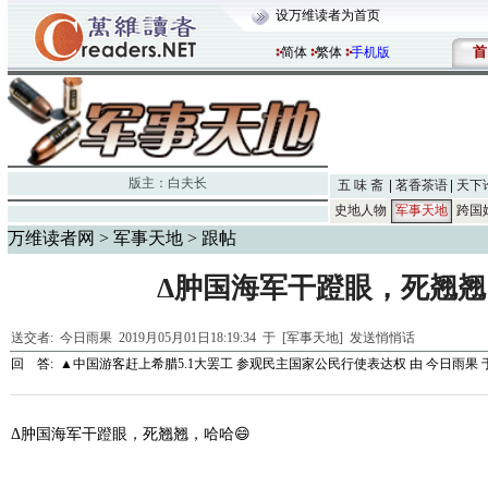
设万维读者为首页
首
简体
繁体
手机版
版主：
白夫长
五 味 斋
茗香茶语
天下
史地人物
军事天地
跨国
万维读者网
>
军事天地
> 跟帖
Δ肿国海军干蹬眼，死翘翘
送交者:
今日雨果
2019月05月01日18:19:34 于 [军事天地]
发送悄悄话
回 答:
▲中国游客赶上希腊5.1大罢工 参观民主国家公民行使表达权
由
今日雨果
于
Δ肿国海军干蹬眼，死翘翘，哈哈😄