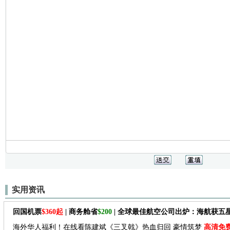
实用资讯
回国机票
$360起
| 商务舱省
$200
| 全球最佳航空公司出炉：海航获五
海外华人福利！在线看陈建斌《三叉戟》热血归回 豪情筑梦
高清免