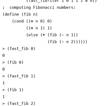
(fast_fib‑iter 1 0 1 1 1 0 n))
; computing Fibonacci numbers:
(define (fib n)
(cond ((= n 0) 0)
((= n 1) 1)
(else (+ (fib (‑ n 1))
(fib (‑ n 2))))))
> (fast_fib 0)
0
> (fib 0)
0
> (fast_fib 1)
1
> (fib 1)
1
> (fast_fib 2)