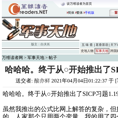
设万维读者为首页
首
简体
繁体
手机版
版主：
白夫长
五 味 斋
茗香茶语
天下
史地人物
军事天地
跨国
万维读者网
>
军事天地
> 帖子
哈哈哈。终于从○开始推出了SIC
送交者:
酸亦鲜
2021年04月04日01:22:37 
哈哈哈。终于从○开始推出了SICP习题1.1
虽然我推出的公式比网上解答的复杂，但
的。人家那个只用两个变量，我的用了四