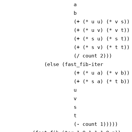
a
b
(+ (* u u) (* v s))
(+ (* u v) (* v t))
(+ (* s u) (* s t))
(+ (* s v) (* t t))
(/ count 2)))
(else (fast_fib‑iter
(+ (* u a) (* v b))
(+ (* s a) (* t b))
u
v
s
t
(‑ count 1)))))