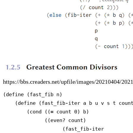
https://bbs.creaders.net/upfile/images/20210404/2
(define (fast_fib n)
(define (fast_fib‑iter a b u v s t coun
(cond ((= count 0) b)
((even? count)
(fast_fib‑iter