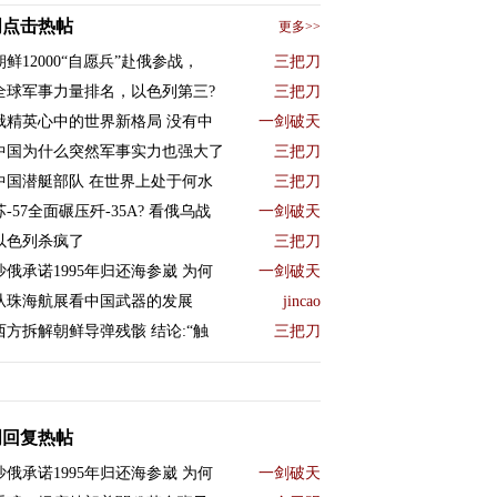
周点击热帖
更多>>
朝鲜12000“自愿兵”赴俄参战，
三把刀
全球军事力量排名，以色列第三?
三把刀
俄精英心中的世界新格局 没有中
一剑破天
中国为什么突然军事实力也强大了
三把刀
中国潜艇部队 在世界上处于何水
三把刀
苏-57全面碾压歼-35A? 看俄乌战
一剑破天
以色列杀疯了
三把刀
沙俄承诺1995年归还海参崴 为何
一剑破天
从珠海航展看中国武器的发展
jincao
西方拆解朝鲜导弹残骸 结论:“触
三把刀
周回复热帖
沙俄承诺1995年归还海参崴 为何
一剑破天