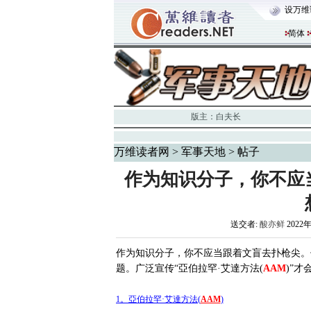
设万维
简体
版主：
白夫长
万维读者网
>
军事天地
> 帖子
作为知识分子，你不应
送交者:
酸亦鲜
2022年
作为知识分子，你不应当跟着文盲去扑枪尖。
题。广泛宣传“亞伯拉罕·艾達方法(
AAM
)”才
1。亞伯拉罕·艾達方法(
AAM
)