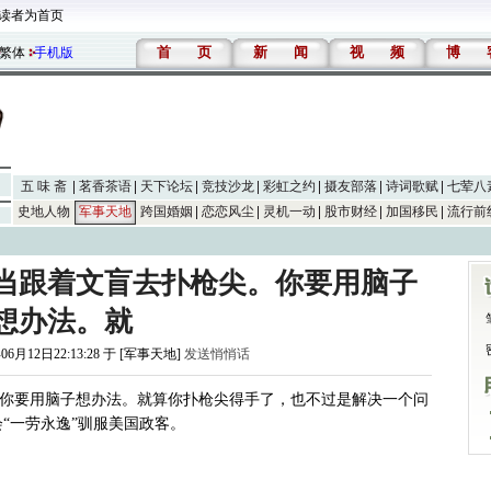
读者为首页
首
页
新
闻
视
频
博
繁体
手机版
五 味 斋
茗香茶语
天下论坛
竞技沙龙
彩虹之约
摄友部落
诗词歌赋
七荤八
史地人物
军事天地
跨国婚姻
恋恋风尘
灵机一动
股市财经
加国移民
流行前
当跟着文盲去扑枪尖。你要用脑子
想办法。就
06月12日22:13:28 于 [军事天地]
发送悄悄话
你要用脑子想办法。就算你扑枪尖得手了，也不过是解决一个问
会“一劳永逸”驯服美国政客。