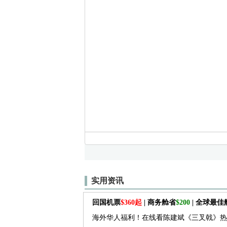
实用资讯
回国机票
$360起
| 商务舱省
$200
| 全球最
海外华人福利！在线看陈建斌《三叉戟》热