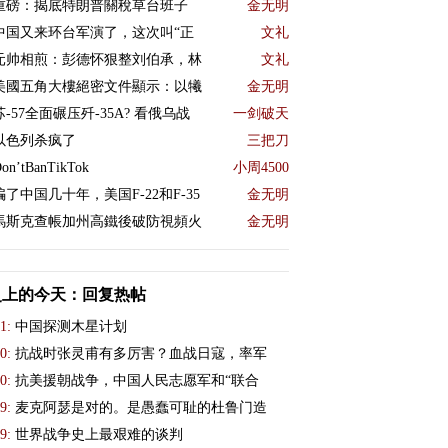
重磅：揭底特朗普關稅草台班子
金无明
中国又来环台军演了，这次叫“正
文礼
元帅相煎：彭德怀狠整刘伯承，林
文礼
美國五角大樓絕密文件顯示：以犧
金无明
苏-57全面碾压歼-35A? 看俄乌战
一剑破天
以色列杀疯了
三把刀
on’tBanTikTok
小周4500
骗了中国几十年，美国F-22和F-35
金无明
馬斯克查帳加州高鐵後破防視頻火
金无明
史上的今天：回复热帖
1:
中国探测木星计划
0:
抗战时张灵甫有多厉害？血战日寇，率军
0:
抗美援朝战争，中国人民志愿军和“联合
9:
麦克阿瑟是对的。是愚蠢可耻的杜鲁门造
9:
世界战争史上最艰难的谈判