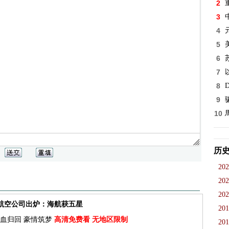
2
3
4
5
6
7
8
D
9
10
历
202
202
202
佳航空公司出炉：海航获五星
201
血归回 豪情筑梦
高清免费看 无地区限制
201