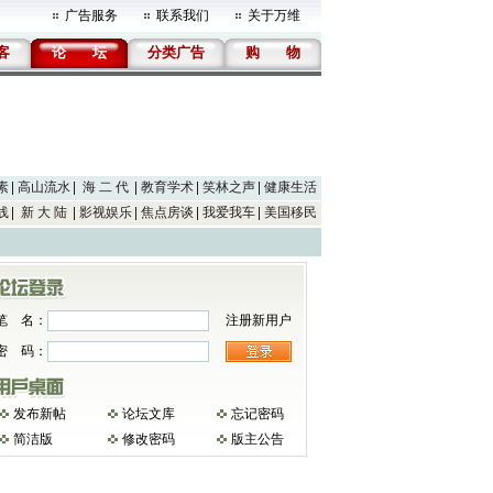
广告服务
联系我们
关于万维
客
论
坛
分类广告
购
物
素
高山流水
海 二 代
教育学术
笑林之声
健康生活
线
新 大 陆
影视娱乐
焦点房谈
我爱我车
美国移民
笔 名：
注册新用户
密 码：
发布新帖
论坛文库
忘记密码
简洁版
修改密码
版主公告