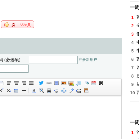
一
1
0%(0)
2
3
4
5
6
码 (必选项):
注册新用户
7
8
9
10
一
1