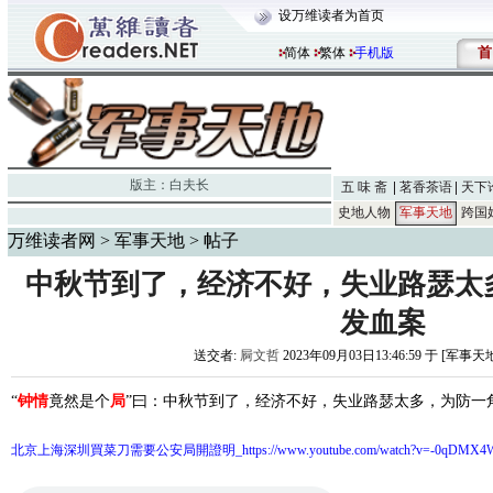
设万维读者为首页
首
简体
繁体
手机版
版主：
白夫长
五 味 斋
茗香茶语
天下
史地人物
军事天地
跨国
万维读者网
>
军事天地
> 帖子
中秋节到了，经济不好，失业路瑟太
发血案
送交者:
屙文哲
2023年09月03日13:46:59 于 [军事天
“
钟情
竟然是个
局
”曰：中秋节到了，经济不好，失业路瑟太多，为防一
北京上海深圳買菜刀需要公安局開證明_https://www.youtube.com/watch?v=-0qDMX4WZ