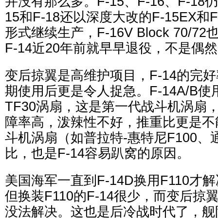
并没有那么多。F-15、F-16、F-1
15和F-18还以深度大改的F-15EX和F-18E
形式继续生产，F-16V Block 70/
F-14近20年前就早早退役，不是偶
变后掠翼是高维护项目，F-14的完
期使用后更是令人捉急。F-14A/B使
TF30涡扇，这是第一代战斗机涡扇
障率高，泼辣性不好，推重比更是不
斗机涡扇（如普拉特-惠特尼F100、通
比，也是F-14容易趴窝的原因。
美国海军一直到F-14D换用F110
但换装F110的F-14很少，而变后
没法解决。这也是后冷战时代了，舰