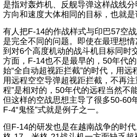
是指对轰炸机、反舰导弹这样战线分
方向和速度大体相同的目标，也就是说
有人把F-14的作战样式与印巴57空
是完全不同的问题。即使在最理想情况
到对6个高度机动的战斗机目标同时
方面，F-14也不是最早的，50年代的F-
始“全自动超视距拦截”的时代，用远
用远程空空导弹超视距拦截，不再注
程”是相对的，50年代的远程当然不
但这样的空战思想主导了很多50-6
F-4“鬼怪”式就是例子之一。
但F-14的研发也是在越南战争的时
格-17、米格-21战斗机一方面缺乏