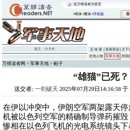
设万维读者为首页
首
简体
繁体
手机版
版主：
白夫长
五 味 斋
茗香茶语
天下
史地人物
军事天地
跨国
万维读者网
>
军事天地
> 帖子
“雄猫”已死？
送交者:
一剑破天
2025年07月29日14:16:58 
在伊以冲突中，伊朗空军两架露天停放的
机被以色列空军的精确制导弹药摧毁，
惨相在以色列飞机的光电系统镜头下