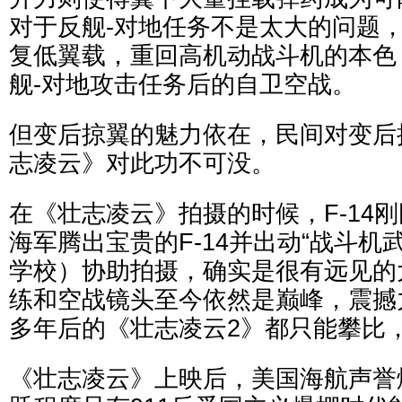
对于反舰-对地任务不是太大的问题
复低翼载，重回高机动战斗机的本色
舰-对地攻击任务后的自卫空战。
但变后掠翼的魅力依在，民间对变后
志凌云》对此功不可没。
在《壮志凌云》拍摄的时候，F-14
海军腾出宝贵的F-14并出动“战斗机武器
学校）协助拍摄，确实是很有远见的
练和空战镜头至今依然是巅峰，震撼
多年后的《壮志凌云2》都只能攀比
《壮志凌云》上映后，美国海航声誉