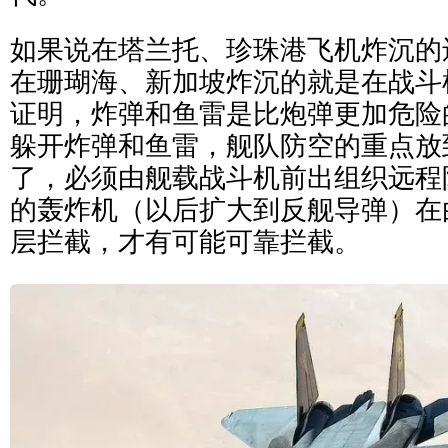
如果说在塔兰托、珍珠港飞机炸沉的
在珊瑚海、新加坡炸沉的就是在战斗
证明，炸弹和鱼雷是比炮弹更加危险
躲开炸弹和鱼雷，舰队防空的重点放
了，必须由舰载战斗机前出组织远程
的轰炸机（以后扩大到反舰导弹）在
层拦截，才有可能可靠拦截。