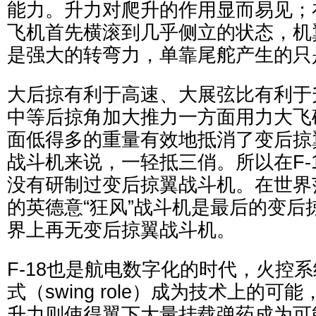
能力。升力对爬升的作用显而易见；
飞机首先横滚到几乎侧立的状态，机
是强大的转弯力，单靠尾舵产生的只
大后掠有利于高速、大展弦比有利于
中等后掠角加大推力一方面用力大飞
面低得多的重量有效地抵消了变后掠
战斗机来说，一轻抵三俏。所以在F-
没有研制过变后掠翼战斗机。在世界
的英德意“狂风”战斗机是最后的变后
界上再无变后掠翼战斗机。
F-18也是航电数字化的时代，火控
式（swing role）成为技术上的
升力则使得翼下大量挂载弹药成为可