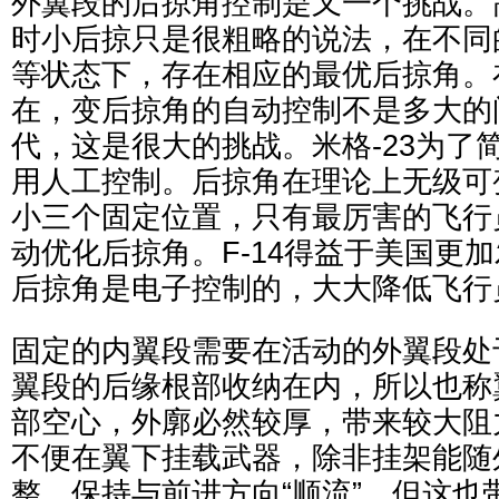
外翼段的后掠角控制是又一个挑战。
时小后掠只是很粗略的说法，在不同
等状态下，存在相应的最优后掠角。
在，变后掠角的自动控制不是多大的
代，这是很大的挑战。米格-23为了
用人工控制。后掠角在理论上无级可
小三个固定位置，只有最厉害的飞行
动优化后掠角。F-14得益于美国更
后掠角是电子控制的，大大降低飞行
固定的内翼段需要在活动的外翼段处
翼段的后缘根部收纳在内，所以也称翼套
部空心，外廓必然较厚，带来较大阻
不便在翼下挂载武器，除非挂架能随
整，保持与前进方向“顺流”，但这也