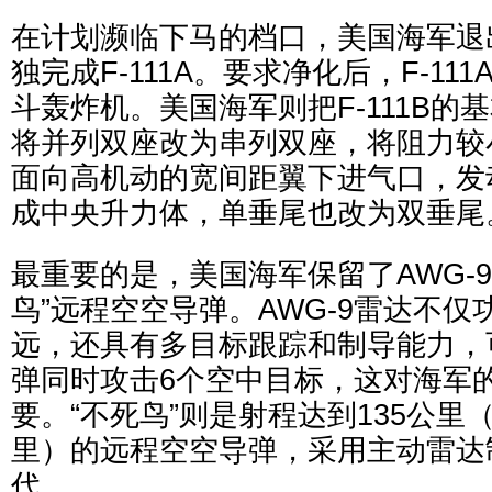
在计划濒临下马的档口，美国海军退
独完成F-111A。要求净化后，F-11
斗轰炸机。美国海军则把F-111B的
将并列双座改为串列双座，将阻力较
面向高机动的宽间距翼下进气口，发
成中央升力体，单垂尾也改为双垂尾
最重要的是，美国海军保留了AWG-9雷
鸟”远程空空导弹。AWG-9雷达不
远，还具有多目标跟踪和制导能力，可控
弹同时攻击6个空中目标，这对海军
要。“不死鸟”则是射程达到135公里
里）的远程空空导弹，采用主动雷达
代。