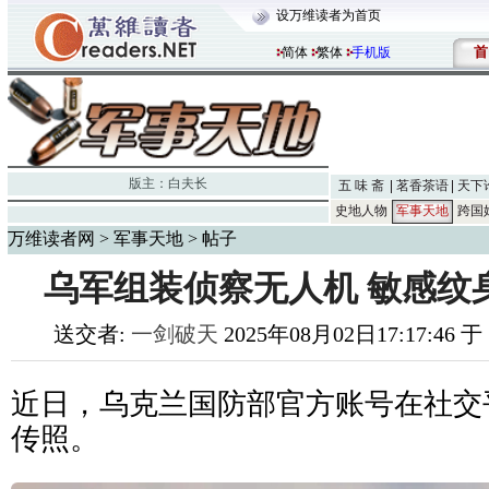
设万维读者为首页
首
简体
繁体
手机版
版主：
白夫长
五 味 斋
茗香茶语
天下
史地人物
军事天地
跨国
万维读者网
>
军事天地
> 帖子
乌军组装侦察无人机 敏感纹
送交者:
一剑破天
2025年08月02日17:17:46 
近日，乌克兰国防部官方账号在社交
传照。