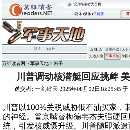
设万维读者为首页
首
简体
繁体
手机版
版主：
白夫长
五 味 斋
茗香茶语
天下
史地人物
军事天地
跨国
万维读者网
>
军事天地
> 帖子
川普调动核潜艇回应挑衅 
送交者:
一剑破天
2025年08月02日18:25:45 
川普以100%关税威胁俄石油买家，
的神经。普京嘴替梅德韦杰夫强硬回应
统，引发核威慑升级。川普随即派遣