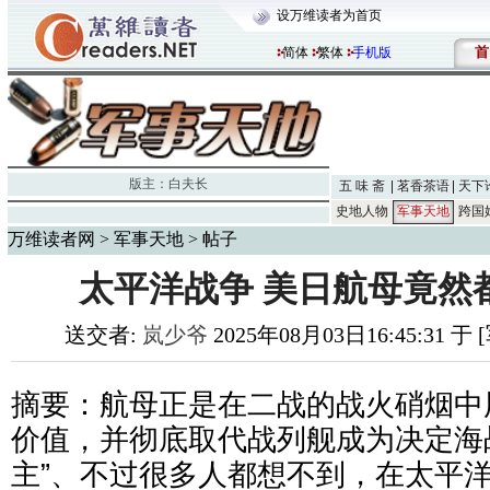
设万维读者为首页
首
简体
繁体
手机版
版主：
白夫长
五 味 斋
茗香茶语
天下
史地人物
军事天地
跨国
万维读者网
>
军事天地
> 帖子
太平洋战争 美日航母竟然
送交者:
岚少爷
2025年08月03日16:45:31 
摘要：航母正是在二战的战火硝烟中
价值，并彻底取代战列舰成为决定海
主”、不过很多人都想不到，在太平