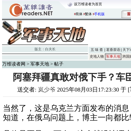
设万维读者为首页
首
简体
繁体
手机版
版主：
白夫长
五 味 斋
茗香茶语
天下
史地人物
军事天地
跨国
万维读者网
>
军事天地
> 帖子
阿塞拜疆真敢对俄下手？车
送交者:
岚少爷
2025年08月03日17:23:30 
当然了，这是乌克兰方面发布的消息
知道，在俄乌问题上，博主一向都比