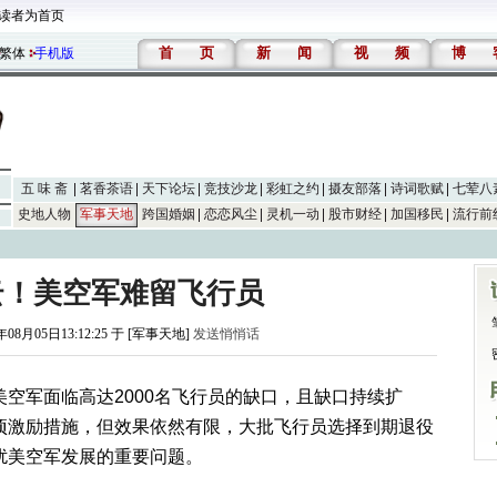
读者为首页
首
页
新
闻
视
频
博
繁体
手机版
五 味 斋
茗香茶语
天下论坛
竞技沙龙
彩虹之约
摄友部落
诗词歌赋
七荤八
史地人物
军事天地
跨国婚姻
恋恋风尘
灵机一动
股市财经
加国移民
流行前
云！美空军难留飞行员
年08月05日13:12:25 于 [军事天地]
发送悄悄话
空军面临高达2000名飞行员的缺口，且缺口持续扩
项激励措施，但效果依然有限，大批飞行员选择到期退役
扰美空军发展的重要问题。