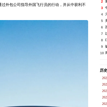
2
通过外包公司指导外国飞行员的行动，并从中获利不
3
4
5
6
7
8
D
9
10
历
202
202
202
202
202