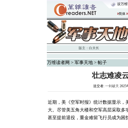
设万维
简体
版主：
白夫长
万维读者网
>
军事天地
> 帖子
壮志难凌
送交者:
一剑破天
2025
近期，美《空军时报》统计数据显示，美
大。尽管美五角大楼和空军高层采取多
甚至提前退役，重金难留飞行员成为困