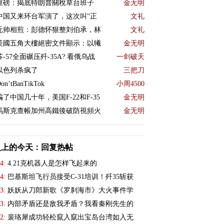
重磅：揭底特朗普關稅草台班子
金无明
中国又来环台军演了，这次叫“正
文礼
元帅相煎：彭德怀狠整刘伯承，林
文礼
美國五角大樓絕密文件顯示：以犧
金无明
苏-57全面碾压歼-35A? 看俄乌战
一剑破天
以色列杀疯了
三把刀
on’tBanTikTok
小周4500
骗了中国几十年，美国F-22和F-35
金无明
馬斯克查帳加州高鐵後破防視頻火
金无明
史上的今天：回复热帖
4:
4.21克机器人是怎样飞起来的
4:
巴基斯坦飞行员接受C-31培训！歼35斩获
3:
妖妖从刀郎新歌《罗刹海市》大火事件学
3:
内部矛盾还是敌我矛盾？我看秦刚先生的
2:
裴珞犀成功轻松竄入竄出宝岛台湾如入无