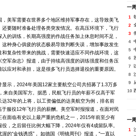
一
1
国，美军需要在世界多个地区维持军事存在，这导致美飞
2
，还要随时准备处理各类突发情况。在高压环境下，飞行
3
深入的训练，长期高强度的作战任务加上休息时间不足，
4
。这种身心俱疲的状态极易导致判断失误，增加事故发生
5
性和复杂性带来的挑战，需要快速适应不同作战环境，这
6
《空军杂志》报道，由于持续高强度的训练强度和任务压
7
难以应对和承担，这是很多飞行员选择退役的重要原因。
8
9
示，2024年美国12家主要航空公司共招募了1.3万多
10
0人，来自美国军方。据悉，民航飞行员的年薪不仅高于军
长达32年的上将，以工资偏低的达美航空为例，排名前
远高于服役12年飞行员的薪酬。美空军时报报道，在面对民
在面临有史以上最严重的危机之一，2015年前至少有
一
服役，之后留任比例大幅下降，2024年仅有4成留队率。
1
渥的“金钱诱惑”， 如德国《明镜周刊》报道，“一直以