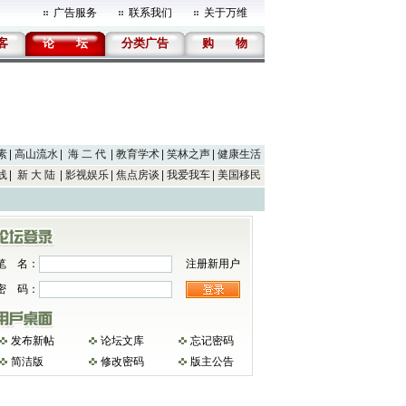
广告服务
联系我们
关于万维
客
论
坛
分类广告
购
物
素
高山流水
海 二 代
教育学术
笑林之声
健康生活
线
新 大 陆
影视娱乐
焦点房谈
我爱我车
美国移民
笔 名：
注册新用户
密 码：
发布新帖
论坛文库
忘记密码
简洁版
修改密码
版主公告