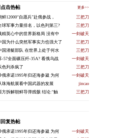
周点击热帖
更多>>
朝鲜12000“自愿兵”赴俄参战，
三把刀
全球军事力量排名，以色列第三?
三把刀
俄精英心中的世界新格局 没有中
一剑破天
中国为什么突然军事实力也强大了
三把刀
中国潜艇部队 在世界上处于何水
三把刀
苏-57全面碾压歼-35A? 看俄乌战
一剑破天
以色列杀疯了
三把刀
沙俄承诺1995年归还海参崴 为何
一剑破天
从珠海航展看中国武器的发展
jincao
西方拆解朝鲜导弹残骸 结论:“触
三把刀
周回复热帖
沙俄承诺1995年归还海参崴 为何
一剑破天