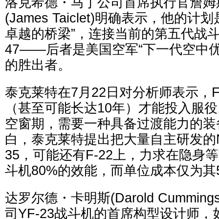
洛克希德・马丁公司首席执行官詹姆
(James Taiclet)明确表示，他的
卓越的桥梁”，连接当前的第五代战斗
47——后者是美国空军“下一代空中优
的胜出者。
泰克莱特在7月22日对分析师表示，F
（甚至可能长达10年）才能投入服
空窗期，需要一种具备过渡能力的装
白，泰克莱特提出把大量自主研发的N
35，可能还有F-22上，力求在隐身
斗机80%的效能，而单位成本仅为其
达罗尔德・卡明斯(Darold Cummi
司YF-23战斗机的首席构型设计师