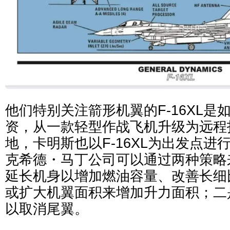
他们特别关注箭形机翼的F-16XL是
资，从一款轻型作战飞机升级为远程
地，卡明斯也以F-16XL为出发点进
克希德・马丁公司可以通过两种策略
延长机身以增加燃油容量、改善长细
或扩大机翼面积来增加升力面积；二
以取消尾翼。