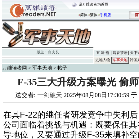
设万维读者为首页
首
简体
繁体
手机版
版主：
白夫长
五 味 斋
茗香茶语
天下
史地人物
军事天地
跨国
万维读者网
>
军事天地
> 帖子
F-35三大升级方案曝光 偷
送交者:
一剑破天
2025年08月08日17:30:59 
在其F-22的继任者研发竞争中失利
公司面临着挑战与机遇：既要保住其
导地位，又要通过升级F-35来填补