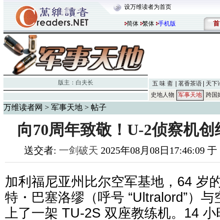
设万维读者为首页
首
简体
繁体
手机版
版主：
白夫长
五 味 斋
茗香茶语
天下
史地人物
军事天地
跨国
万维读者网
>
军事天地
> 帖子
向70周年致敬！U-2侦察机创
送交者:
一剑破天
2025年08月08日17:46:09 
加利福尼亚州比尔空军基地，64 岁
特・巴塞洛缪（呼号 “Ultralord”）与空
上了一架 TU-2S 双座教练机。14 小