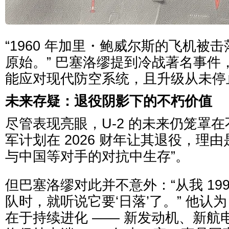
“1960 年加里・鲍威尔斯的飞机被
原始。” 巴塞洛缪提到冷战著名事件，“
能应对现代防空系统，且升级从未停
未来存疑：退役阴影下的不朽价值
尽管表现亮眼，U-2 的未来仍笼罩
军计划在 2026 财年让其退役，理由
与中国等对手的对抗中生存”。
但巴塞洛缪对此并不意外：“从我 1993
队时，就听说它要‘日落’了。” 他认
在于持续进化 —— 新发动机、新航