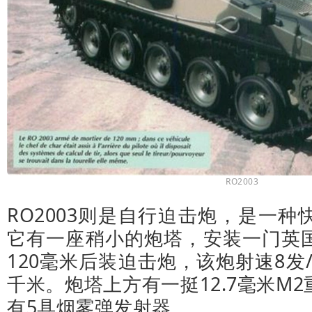
RO2003
RO2003则是自行迫击炮，是一
它有一座稍小的炮塔，安装一门英
120毫米后装迫击炮，该炮射速8发/
千米。炮塔上方有一挺12.7毫米M
有5具烟雾弹发射器。