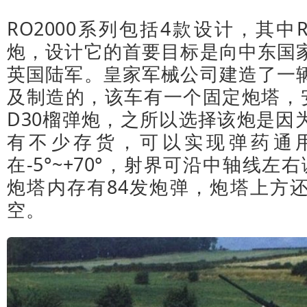
RO2000系列包括4款设计，其中R
炮，设计它的首要目标是向中东国
英国陆军。皇家军械公司建造了一
及制造的，该车有一个固定炮塔，安
D30榴弹炮，之所以选择该炮是因
有不少存货，可以实现弹药通
在-5°~+70°，射界可沿中轴线左
炮塔内存有84发炮弹，炮塔上方
空。