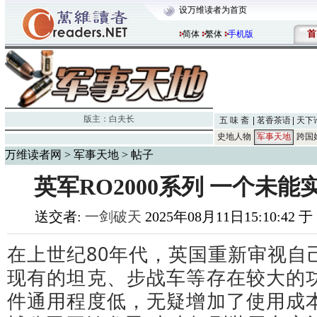
设万维读者为首页
首
简体
繁体
手机版
版主：
白夫长
五 味 斋
茗香茶语
天下
史地人物
军事天地
跨国
万维读者网
>
军事天地
> 帖子
英军RO2000系列 一个未
送交者:
一剑破天
2025年08月11日15:10:42 
在上世纪80年代，英国重新审视自
现有的坦克、步战车等存在较大的
件通用程度低，无疑增加了使用成