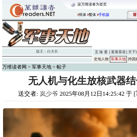
设万维读者为首页
首
简体
繁体
手机版
版主：
白夫长
五 味 斋
茗香茶语
天下
史地人物
军事天地
跨国
万维读者网
>
军事天地
> 帖子
无人机与化生放核武器结
送交者:
岚少爷
2025年08月12日14:25:42 