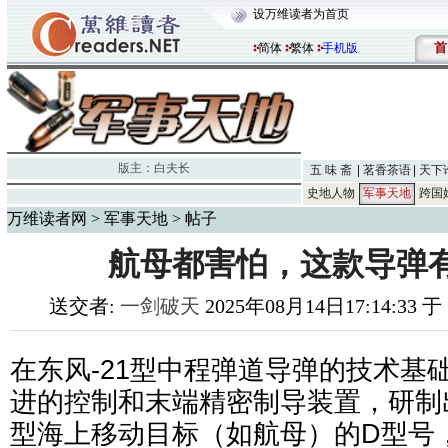
设万维读者为首页
首
简体
繁体
手机版
版主：
白夫长
五 味 斋
茗香茶语
天下
史地人物
军事天地
跨国
万维读者网
>
军事天地
> 帖子
航母都害怕，这款导弹
送交者:
一剑破天
2025年08月14日17:14:33 
在东风-21型中程弹道导弹的技术基
进的控制和末端精密制导装置，研制
型海上移动目标（如航母）的D型号