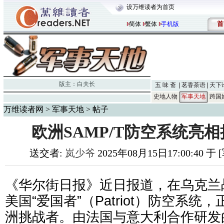
设万维读者为首页
首
简体
繁体
手机版
版主：
白夫长
五 味 斋
茗香茶语
天下
史地人物
军事天地
跨国
万维读者网
>
军事天地
> 帖子
欧洲SAMP/T防空系统亮相
送交者:
岚少爷
2025年08月15日17:00:40 
《华尔街日报》近日报道，在乌克兰战
美国“爱国者”（Patriot）防空系
洲挑战者。由法国与意大利合作研发的