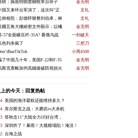
重磅：揭底特朗普關稅草台班子
金无明
中国又来环台军演了，这次叫“正
文礼
元帅相煎：彭德怀狠整刘伯承，林
文礼
美國五角大樓絕密文件顯示：以犧
金无明
苏-57全面碾压歼-35A? 看俄乌战
一剑破天
以色列杀疯了
三把刀
on’tBanTikTok
小周4500
骗了中国几十年，美国F-22和F-35
金无明
馬斯克查帳加州高鐵後破防視頻火
金无明
史上的今天：回复热帖
4:
美国的海洋霸权还能维持多久？
4:
库尔斯克之战：大磨叽vs大杀机
3:
答秋念11"大陆全力讨好台湾，
3:
深圳炸了！暴雨！大规模塌陷！淹没！
2:
台海之战