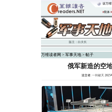
设万维
简体
版主：
白夫长
万维读者网
>
军事天地
> 帖子
俄军新造的空
送交者:
一剑破天
2025