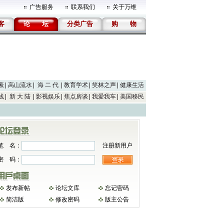
广告服务
联系我们
关于万维
客
论
坛
分类广告
购
物
素
高山流水
海 二 代
教育学术
笑林之声
健康生活
线
新 大 陆
影视娱乐
焦点房谈
我爱我车
美国移民
笔 名：
注册新用户
密 码：
发布新帖
论坛文库
忘记密码
简洁版
修改密码
版主公告