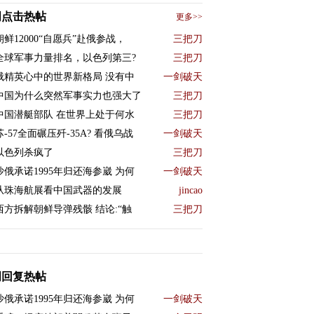
周点击热帖
更多>>
朝鲜12000“自愿兵”赴俄参战，
三把刀
全球军事力量排名，以色列第三?
三把刀
俄精英心中的世界新格局 没有中
一剑破天
中国为什么突然军事实力也强大了
三把刀
中国潜艇部队 在世界上处于何水
三把刀
苏-57全面碾压歼-35A? 看俄乌战
一剑破天
以色列杀疯了
三把刀
沙俄承诺1995年归还海参崴 为何
一剑破天
从珠海航展看中国武器的发展
jincao
西方拆解朝鲜导弹残骸 结论:“触
三把刀
周回复热帖
沙俄承诺1995年归还海参崴 为何
一剑破天