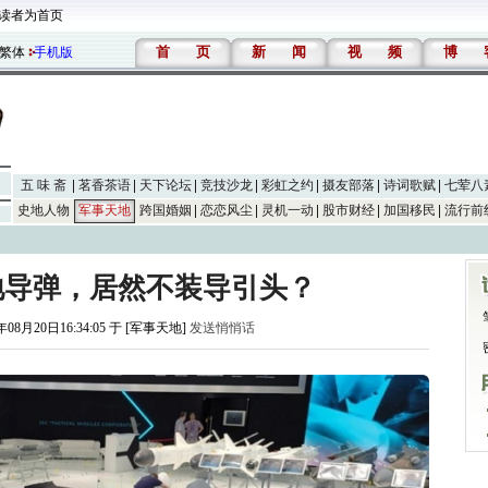
读者为首页
首
页
新
闻
视
频
博
繁体
手机版
五 味 斋
茗香茶语
天下论坛
竞技沙龙
彩虹之约
摄友部落
诗词歌赋
七荤八
史地人物
军事天地
跨国婚姻
恋恋风尘
灵机一动
股市财经
加国移民
流行前
地导弹，居然不装导引头？
年08月20日16:34:05 于 [军事天地]
发送悄悄话