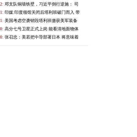
2:
邓支队铜墙铁壁，习近平倒行逆施： 司
1:
印媒:印度领馆关闭后塔利班破门而入 带
1:
美国考虑空袭销毁塔利班缴获美军装备
0:
高分七号卫星正式上岗 能看清地面物体
0:
张召忠：美若把中导部署日本 将意味着