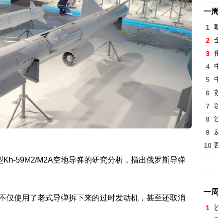
一
1
2
3
4
5
6
7
8
9
10
h-59M2/M2A空地导弹的研究分析，指出俄罗斯导弹
一
M2A不仅使用了老式导弹拆下来的过时发动机，甚至还取消
1