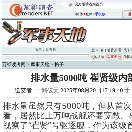
设万维读者为首页
首
简体
繁体
手机版
版主：
白夫长
五 味 斋
茗香茶语
天下
史地人物
军事天地
跨国
万维读者网
>
军事天地
> 帖子
排水量5000吨 崔贤级
送交者:
一剑破天
2025年08月20日17:19:40 
排水量虽然只有5000吨，但从首
看，居然比上万吨战舰还要宽敞。8
视察了“崔贤”号驱逐舰，作为该级