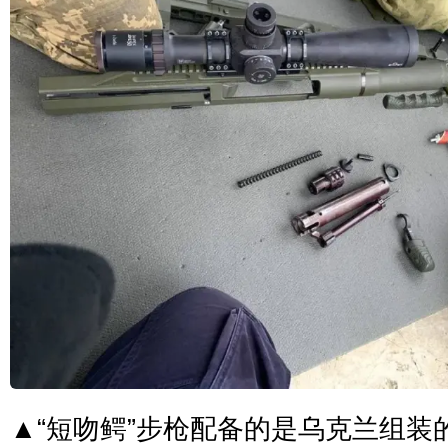
▲“短吻鳄”步枪配备的是乌克兰组装