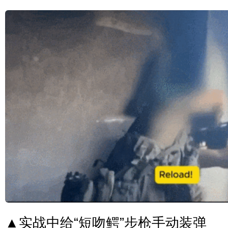
▲实战中给“短吻鳄”步枪手动装弹