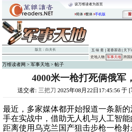
设万维读者为首页
首
简体
繁体
手机版
版主：
白夫长
五 味 斋
茗香茶语
天下
史地人物
军事天地
跨国
万维读者网
>
军事天地
> 帖子
4000米一枪打死俩俄军
送交者:
三把刀
2025年08月22日17:45:56 
最近，多家媒体都开始报道一条新的
手在实战中，借助无人机与人工智能的
距离使用乌克兰国产狙击步枪一枪射