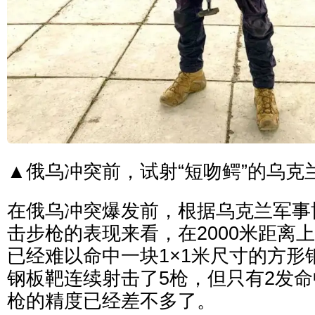
▲俄乌冲突前，试射“短吻鳄”的乌克
在俄乌冲突爆发前，根据乌克兰军事博
击步枪的表现来看，在2000米距离上
已经难以命中一块1×1米尺寸的方形
钢板靶连续射击了5枪，但只有2发命
枪的精度已经差不多了。