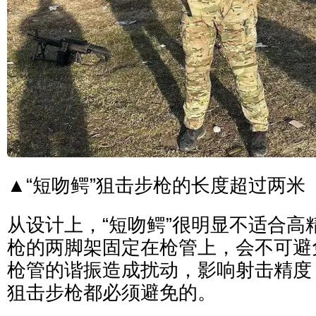
▲“短吻鳄”狙击步枪的长度超过两米
从设计上，“短吻鳄”很明显不适合高
枪的两脚架固定在枪管上，会不可避
枪管的谐振造成扰动，影响射击精度
狙击步枪都必须避免的。