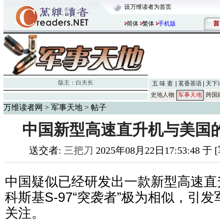
设万维读者为首页
首
简体
繁体
手机版
版主：
白夫长
五 味 斋
茗香茶语
天下
史地人物
军事天地
跨国
万维读者网
>
军事天地
> 帖子
中国新型高速直升机与美国的
送交者:
三把刀
2025年08月22日17:53:48 
中国疑似已经研发出一款新型高速直
科斯基S-97“突袭者”极为相似，引
关注。